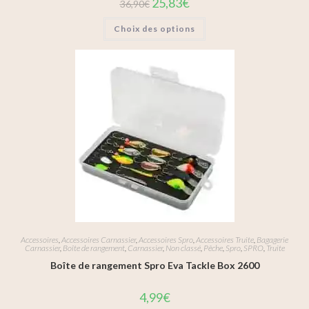
25,83
€
36,90
€
Choix des options
Accessoires
,
Accessoires Carnassier
,
Accessoires Spro
,
Accessoires Truite
,
Bagagerie
Carnassier
,
Boîte de rangement
,
Carnassier
,
Non classé
,
Pêche
,
Spro
,
SPRO
,
Truite
Boîte de rangement Spro Eva Tackle Box 2600
4,99
€