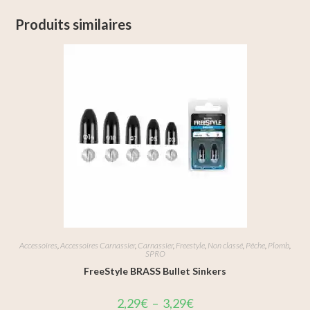
Produits similaires
Accessoires
,
Accessoires Carnassier
,
Carnassier
,
Freestyle
,
Non classé
,
Pêche
,
Plomb
,
SPRO
FreeStyle BRASS Bullet Sinkers
2,29
€
–
3,29
€