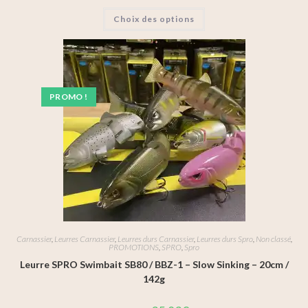
Choix des options
PROMO !
Carnassier
,
Leurres Carnassier
,
Leurres durs Carnassier
,
Leurres durs Spro
,
Non classé
,
PROMOTIONS
,
SPRO
,
Spro
Leurre SPRO Swimbait SB80 / BBZ-1 – Slow Sinking – 20cm /
142g