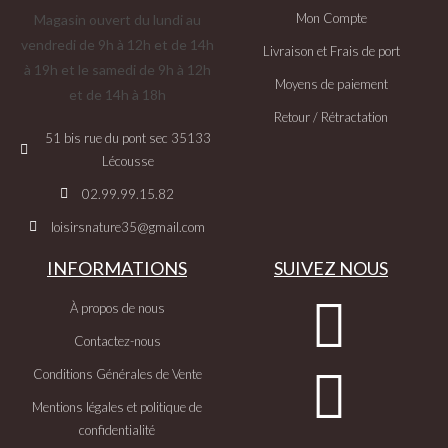
Mon Compte
Magasin ouvert du lundi au
vendredi de 9h à 12h et de 14h
Livraison et Frais de port
à 19h et le samedi de 9h à 12h
Moyens de paiement
et de 14h à 18h
Retour / Rétractation
51 bis rue du pont sec 35133
Lécousse
02.99.99.15.82
loisirsnature35@gmail.com
INFORMATIONS
SUIVEZ NOUS
À propos de nous
Contactez-nous
Conditions Générales de Vente
Mentions légales et politique de
confidentialité