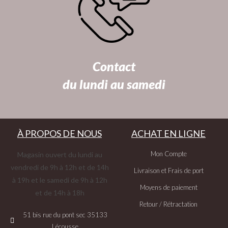
Contact
du lundi au samedi
À PROPOS DE NOUS
ACHAT EN LIGNE
Mon Compte
Magasin ouvert du lundi au
vendredi de 9h à 12h et de 14h
Livraison et Frais de port
à 19h et le samedi de 9h à 12h
Moyens de paiement
et de 14h à 18h
Retour / Rétractation
51 bis rue du pont sec 35133
Lécousse