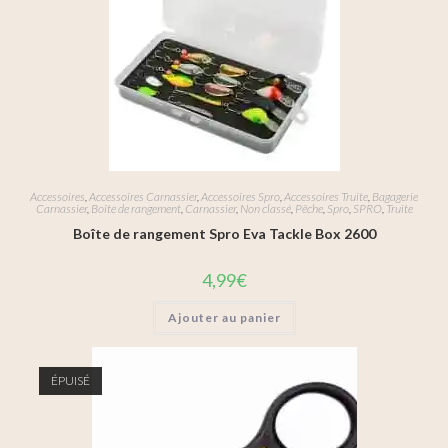
Accessoires
,
Accessoires Carnassier
,
Accessoires Spro
,
Accessoires Truite
,
Bagagerie
Carnassier
,
Boîte de rangement
,
Carnassier
,
Non classé
,
Pêche
,
Spro
,
SPRO
,
Truite
Boîte de rangement Spro Eva Tackle Box 2600
4,99
€
Ajouter au panier
ÉPUISÉ