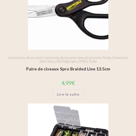
Accessoires
,
Accessoires Carnassier
,
Accessoires Spro
,
Accessoires Truite
,
Carnassier
,
Non classé
,
Outillage
,
Spro
,
SPRO
,
Truite
Paire de ciseaux Spro Braided Line 13.5cm
4,99
€
Lire la suite