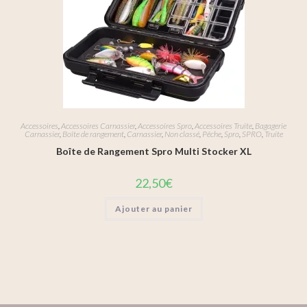
Accessoires
,
Accessoires Carnassier
,
Accessoires Spro
,
Accessoires Truite
,
Bagagerie
Carnassier
,
Boîte de rangement
,
Carnassier
,
Non classé
,
Pêche
,
Spro
,
SPRO
,
Truite
Boîte de Rangement Spro Multi Stocker XL
22,50
€
Ajouter au panier