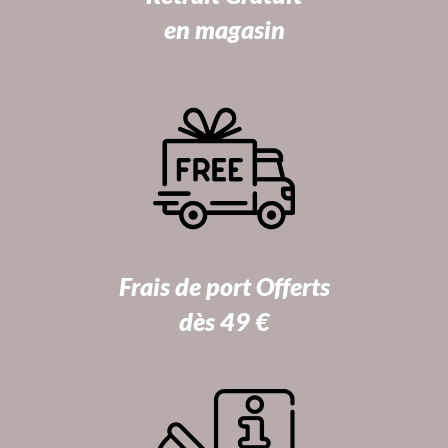
en magasin
Frais de port Offerts
dès 49 €