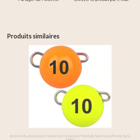
Produits similaires
Accessoires
,
Accessoires Carnassier
,
Carnassier
,
Freestyle
,
Non classé
,
Plomb
,
Spro
,
SPRO