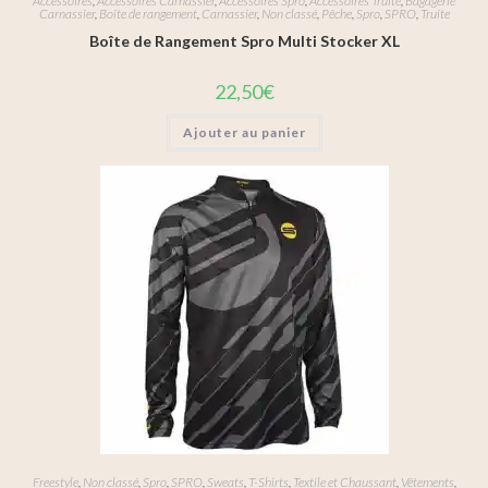
Accessoires
,
Accessoires Carnassier
,
Accessoires Spro
,
Accessoires Truite
,
Bagagerie
Carnassier
,
Boîte de rangement
,
Carnassier
,
Non classé
,
Pêche
,
Spro
,
SPRO
,
Truite
Boîte de Rangement Spro Multi Stocker XL
22,50
€
Ajouter au panier
Freestyle
,
Non classé
,
Spro
,
SPRO
,
Sweats
,
T-Shirts
,
Textile et Chaussant
,
Vêtements
,