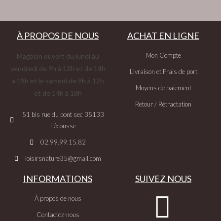
À PROPOS DE NOUS
ACHAT EN LIGNE
Mon Compte
Magasin ouvert du lundi au
vendredi de 9h à 12h et de 14h
Livraison et Frais de port
à 19h et le samedi de 9h à 12h
Moyens de paiement
et de 14h à 18h
Retour / Rétractation
51 bis rue du pont sec 35133
Lécousse
02.99.99.15.82
loisirsnature35@gmail.com
INFORMATIONS
SUIVEZ NOUS
À propos de nous
Contactez-nous