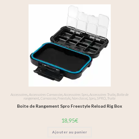
Accessoires
,
Accessoires Carnassier
,
Accessoires Spro
,
Accessoires Truite
,
Boîte de
rangement
,
Carnassier
,
Freestyle
,
Non classé
,
Spro
,
SPRO
,
Truite
Boite de Rangement Spro Freestyle Reload Rig Box
18,95
€
Ajouter au panier