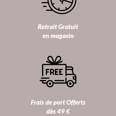
Retrait Gratuit
en magasin
Frais de port Offerts
dès 49 €