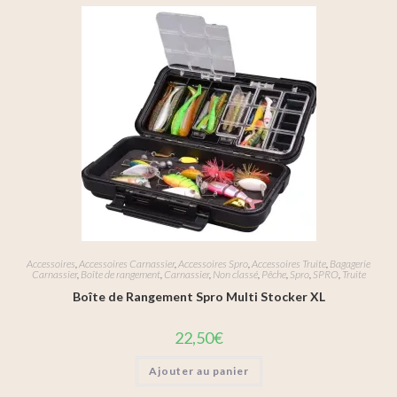
Accessoires
,
Accessoires Carnassier
,
Accessoires Spro
,
Accessoires Truite
,
Bagagerie
Carnassier
,
Boîte de rangement
,
Carnassier
,
Non classé
,
Pêche
,
Spro
,
SPRO
,
Truite
Boîte de Rangement Spro Multi Stocker XL
22,50
€
Ajouter au panier