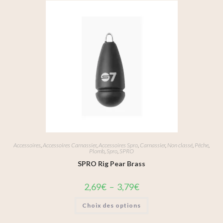
Accessoires
,
Accessoires Carnassier
,
Accessoires Spro
,
Carnassier
,
Non classé
,
Pêche
,
Plomb
,
Spro
,
SPRO
SPRO Rig Pear Brass
2,69
€
–
3,79
€
Choix des options