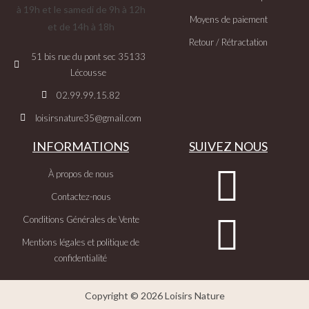
à 19h et le samedi de 9h à 12h
Moyens de paiement
et de 14h à 18h
Retour / Rétractation
51 bis rue du pont sec 35133
Lécousse
02.99.99.15.82
loisirsnature35@gmail.com
INFORMATIONS
SUIVEZ NOUS
À propos de nous
Contactez-nous
Conditions Générales de Vente
Mentions légales et politique de
confidentialité
Copyright © 2026 Loisirs Nature