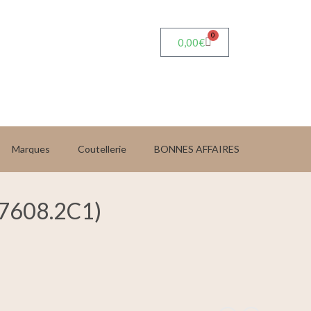
0
0,00
€
Marques
Coutellerie
BONNES AFFAIRES
6.7608.2C1)