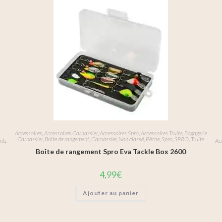
Accessoires
,
Accessoires Carnassier
,
Accessoires Spro
,
Accessoires Truite
,
Bagagerie
Carnassier
,
Boîte de rangement
,
Carnassier
,
Non classé
,
Pêche
,
Spro
,
SPRO
,
Truite
mb
,
Ac
Boîte de rangement Spro Eva Tackle Box 2600
4,99
€
Ajouter au panier