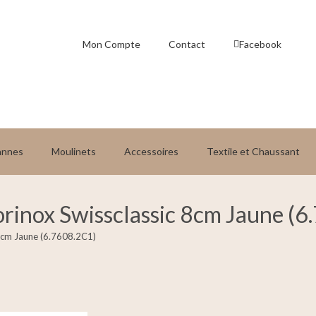
Mon Compte
Contact
Facebook
annes
Moulinets
Accessoires
Textile et Chaussant
orinox Swissclassic 8cm Jaune (
 8cm Jaune (6.7608.2C1)