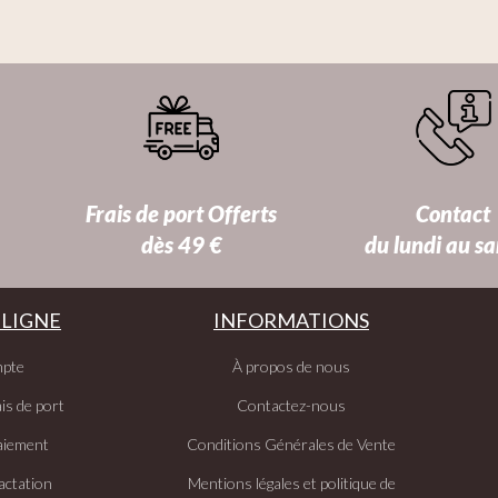
Frais de port Offerts
Contact
dès 49 €
du lundi au s
 LIGNE
INFORMATIONS
pte
À propos de nous
is de port
Contactez-nous
aiement
Conditions Générales de Vente
actation
Mentions légales et politique de