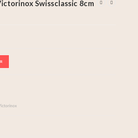
ictorinox Swissclassic 8cm
ER
Victorinox