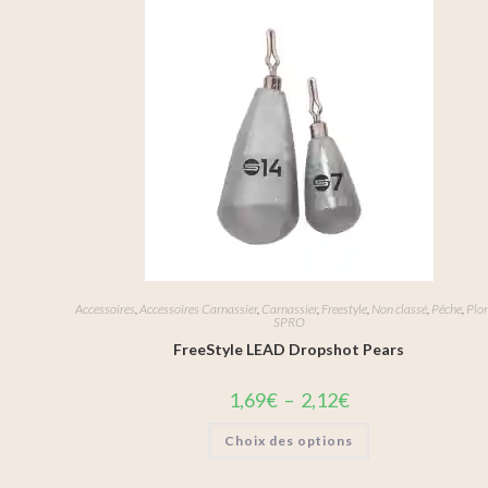
Accessoires
,
Accessoires Carnassier
,
Carnassier
,
Freestyle
,
Non classé
,
Pêche
,
Plo
SPRO
FreeStyle LEAD Dropshot Pears
1,69
€
–
2,12
€
Choix des options