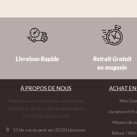
Livraison Rapide
Retrait Gratuit
en magasin
À PROPOS DE NOUS
ACHAT EN
Magasin ouvert du lundi au vendredi de
Mon Com
9h à 12h et de 14h à 19h et le samedi de
Livraison et Fra
9h à 12h et de 14h à 18h
Moyens de p
51 bis rue du pont sec 35133 Lécousse
Retour / Rétr