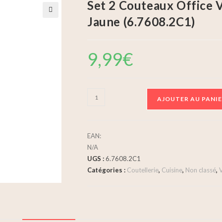
Set 2 Couteaux Office V
Jaune (6.7608.2C1)
🔍
9,99
€
AJOUTER AU PANI
EAN:
N/A
UGS :
6.7608.2C1
Catégories :
Coutellerie
,
Cuisine
,
Non classé
,