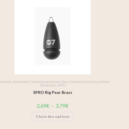
cessoires
,
Accessoires Carnassier
,
Accessoires Spro
,
Carnassier
,
Non classé
,
Pêche
,
Plomb
,
Spro
,
SPRO
SPRO Rig Pear Brass
2,69
€
–
3,79
€
Choix des options