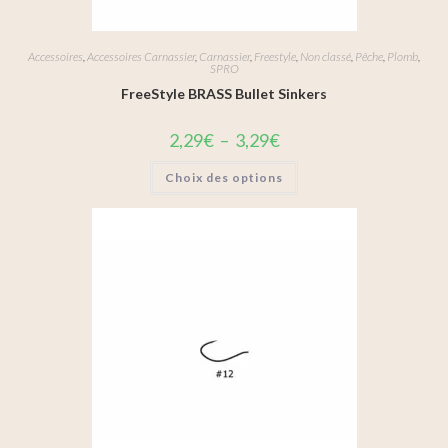
Accessoires
,
Accessoires Carnassier
,
Carnassier
,
Freestyle
,
Non classé
,
Pêche
,
Plomb
,
SPRO
FreeStyle BRASS Bullet Sinkers
2,29
€
–
3,29
€
Choix des options