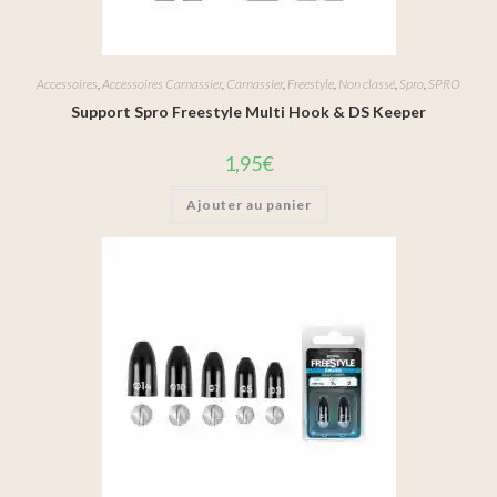
Accessoires
,
Accessoires Carnassier
,
Carnassier
,
Freestyle
,
Non classé
,
Spro
,
SPRO
Support Spro Freestyle Multi Hook & DS Keeper
1,95
€
Ajouter au panier