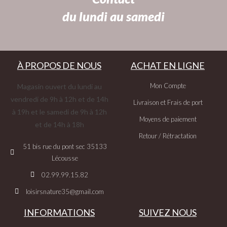
du lundi au samedi
À PROPOS DE NOUS
ACHAT EN LIGNE
Mon Compte
Magasin ouvert du lundi au
vendredi de 9h à 12h et de 14h
Livraison et Frais de port
à 19h et le samedi de 9h à 12h
Moyens de paiement
et de 14h à 18h
Retour / Rétractation
51 bis rue du pont sec 35133
Lécousse
02.99.99.15.82
loisirsnature35@gmail.com
INFORMATIONS
SUIVEZ NOUS