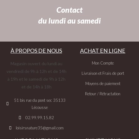
Contact
du lundi au samedi
À PROPOS DE NOUS
ACHAT EN LIGNE
Mon Compte
Magasin ouvert du lundi au
vendredi de 9h à 12h et de 14h
Livraison et Frais de port
à 19h et le samedi de 9h à 12h
Moyens de paiement
et de 14h à 18h
Retour / Rétractation
51 bis rue du pont sec 35133
Lécousse
02.99.99.15.82
loisirsnature35@gmail.com