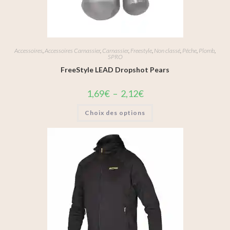
Accessoires
,
Accessoires Carnassier
,
Carnassier
,
Freestyle
,
Non classé
,
Pêche
,
Plomb
,
SPRO
FreeStyle LEAD Dropshot Pears
1,69
€
–
2,12
€
Choix des options