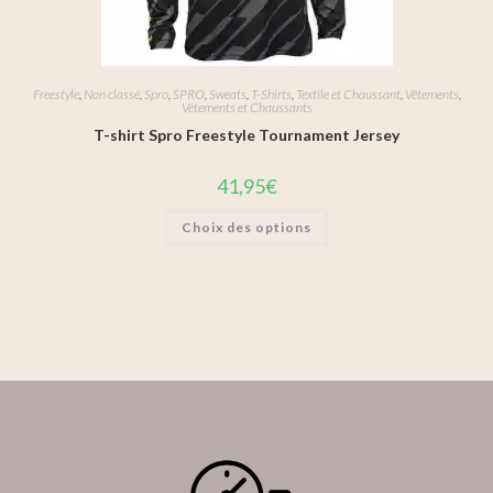
Freestyle
,
Non classé
,
Spro
,
SPRO
,
Sweats
,
T-Shirts
,
Textile et Chaussant
,
Vêtements
,
Vêtements et Chaussants
T-shirt Spro Freestyle Tournament Jersey
41,95
€
Choix des options