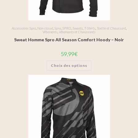
Accessoires Spro
,
Non classé
,
Spro
,
SPRO
,
Sweats
,
T-Shirts
,
Textile et Chaussant
,
Vêtements
,
Vêtements et Chaussants
Sweat Homme Spro All Season Comfort Hoody – Noir
59,99
€
Choix des options