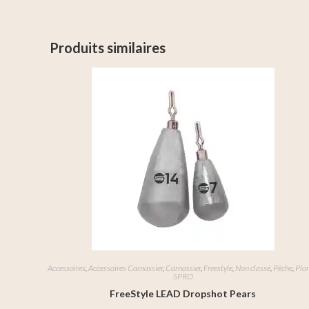
Produits similaires
Accessoires
,
Accessoires Carnassier
,
Carnassier
,
Freestyle
,
Non classé
,
Pêche
,
Plo
SPRO
FreeStyle LEAD Dropshot Pears