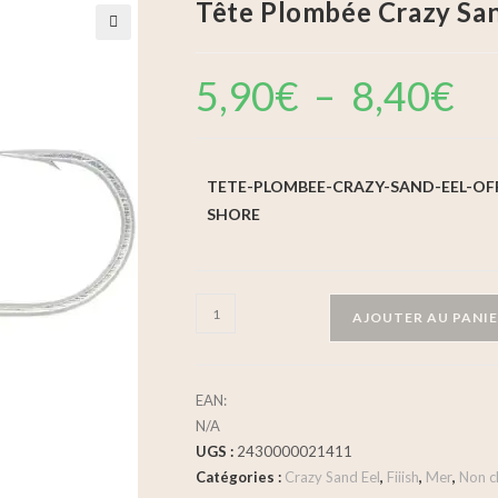
Tête Plombée Crazy Sand
🔍
5,90
€
–
8,40
€
TETE-PLOMBEE-CRAZY-SAND-EEL-OF
SHORE
AJOUTER AU PANI
EAN:
N/A
UGS :
2430000021411
Catégories :
Crazy Sand Eel
,
Fiiish
,
Mer
,
Non c