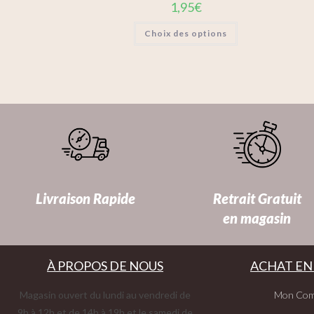
1,95
€
Choix des options
Livraison Rapide
Retrait Gratuit
en magasin
À PROPOS DE NOUS
ACHAT EN
Magasin ouvert du lundi au vendredi de
Mon Com
9h à 12h et de 14h à 19h et le samedi de