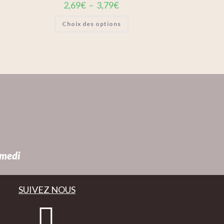
2,69
€
–
3,79
€
Choix des options
amedi
SUIVEZ NOUS