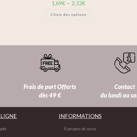
1,69
€
–
2,12
€
Choix des options
Frais de port Offerts
Contact
dès 49 €
du lundi au s
 LIGNE
INFORMATIONS
pte
À propos de nous