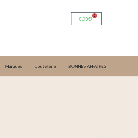
0
0,00
€
Marques
Coutellerie
BONNES AFFAIRES