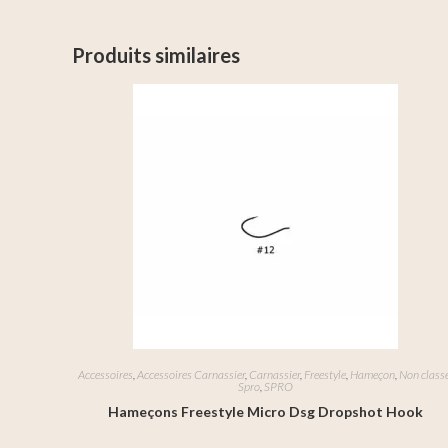
Produits similaires
Accessoires
,
Accessoires Carnassier
,
Carnassier
,
Freestyle
,
Hameçon
,
Non class
Spro
,
SPRO
Hameçons Freestyle Micro Dsg Dropshot Hook