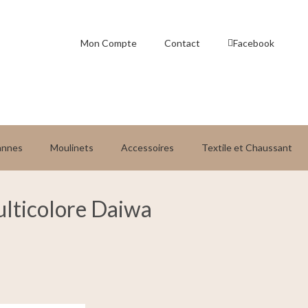
Mon Compte
Contact
Facebook
annes
Moulinets
Accessoires
Textile et Chaussant
ulticolore Daiwa