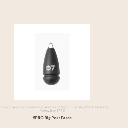
cessoires
,
Accessoires Carnassier
,
Accessoires Spro
,
Carnassier
,
Non classé
,
Pêche
,
Plomb
,
Spro
,
SPRO
SPRO Rig Pear Brass