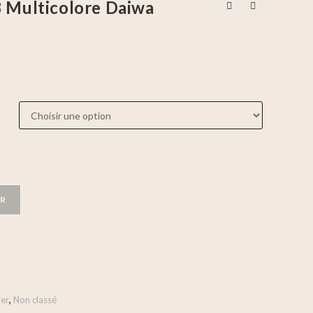
8 Multicolore Daiwa
ER
ier
,
Non classé