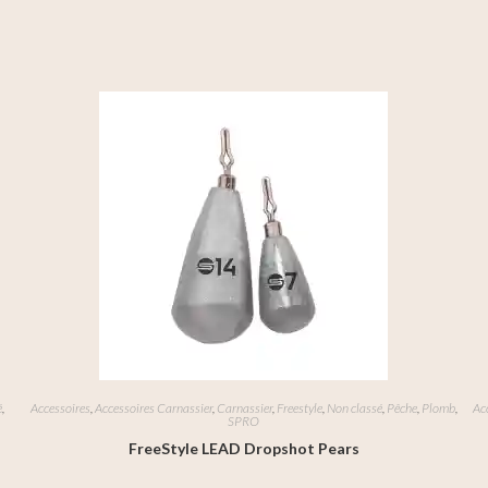
é
,
Accessoires
,
Accessoires Carnassier
,
Carnassier
,
Freestyle
,
Non classé
,
Pêche
,
Plomb
,
Ac
SPRO
FreeStyle LEAD Dropshot Pears