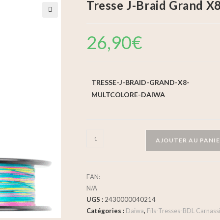
Tresse J-Braid Grand X
🔍
26,90
€
TRESSE-J-BRAID-GRAND-X8-
MULTCOLORE-DAIWA
AJOUTER AU PANI
EAN:
N/A
UGS :
2430000040214
Catégories :
Daiwa
,
Fils-Tresses-BDL Carnass