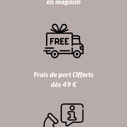
en magasin
Frais de port Offerts
dès 49 €