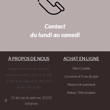
Contact
du lundi au samedi
À PROPOS DE NOUS
ACHAT EN LIGNE
Mon Compte
Magasin ouvert du lundi au
vendredi de 9h à 12h et de 14h
Livraison et Frais de port
à 19h et le samedi de 9h à 12h
Moyens de paiement
et de 14h à 18h
Retour / Rétractation
51 bis rue du pont sec 35133
Lécousse