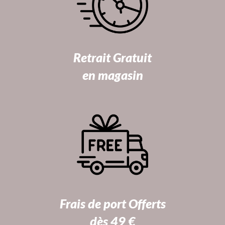
Retrait Gratuit
en magasin
Frais de port Offerts
dès 49 €