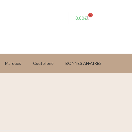
0
0,00
€
Marques
Coutellerie
BONNES AFFAIRES