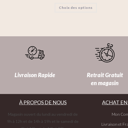
Choix des options
Livraison Rapide
Retrait Gratuit
en magasin
À PROPOS DE NOUS
ACHAT EN
Magasin ouvert du lundi au vendredi de
Mon Com
9h à 12h et de 14h à 19h et le samedi de
Livraison et Fra