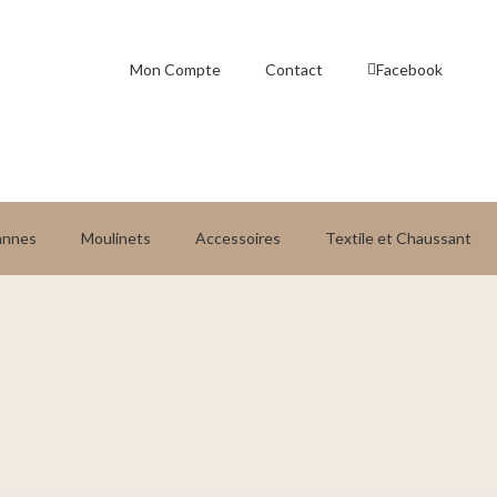
Mon Compte
Contact
Facebook
annes
Moulinets
Accessoires
Textile et Chaussant