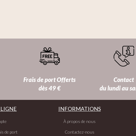
Frais de port Offerts
Contact
dès 49 €
du lundi au s
 LIGNE
INFORMATIONS
pte
À propos de nous
is de port
Contactez-nous