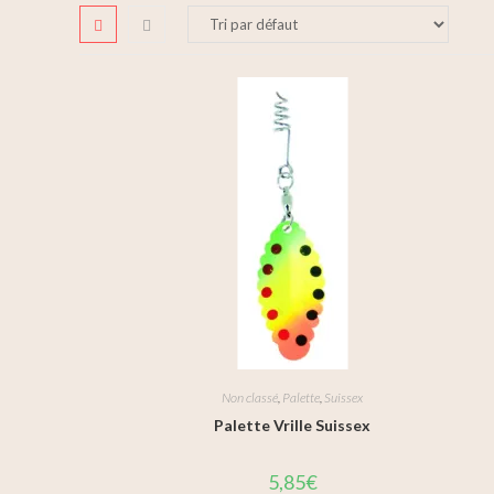
Non classé
,
Palette
,
Suissex
Palette Vrille Suissex
5,85
€