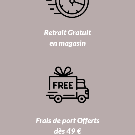
Retrait Gratuit
en magasin
Frais de port Offerts
dès 49 €