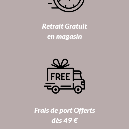
Retrait Gratuit
en magasin
Frais de port Offerts
dès 49 €