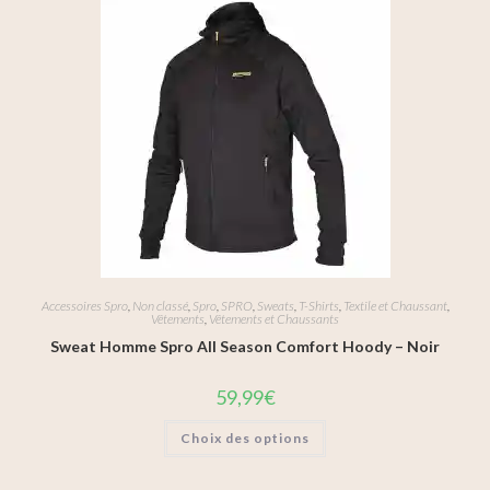
Accessoires Spro
,
Non classé
,
Spro
,
SPRO
,
Sweats
,
T-Shirts
,
Textile et Chaussant
,
Vêtements
,
Vêtements et Chaussants
Sweat Homme Spro All Season Comfort Hoody – Noir
59,99
€
Choix des options