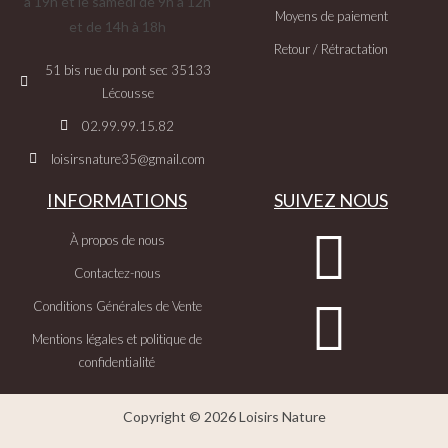
à 19h et le samedi de 9h à 12h
Moyens de paiement
et de 14h à 18h
Retour / Rétractation
51 bis rue du pont sec 35133
Lécousse
02.99.99.15.82
loisirsnature35@gmail.com
INFORMATIONS
SUIVEZ NOUS
À propos de nous
Contactez-nous
Conditions Générales de Vente
Mentions légales et politique de
confidentialité
Copyright © 2026 Loisirs Nature