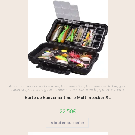
Accessoires
,
Accessoires Carnassier
,
Accessoires Spro
,
Accessoires Truite
,
Bagagerie
Carnassier
,
Boîte de rangement
,
Carnassier
,
Non classé
,
Pêche
,
Spro
,
SPRO
,
Truite
Boîte de Rangement Spro Multi Stocker XL
22,50
€
Ajouter au panier