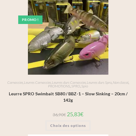
PROMO !
Carnassier
,
Leurres Carnassier
,
Leurres durs Carnassier
,
Leurres durs Spro
,
Non classé
,
PROMOTIONS
,
SPRO
,
Spro
Leurre SPRO Swimbait SB80 / BBZ-1 – Slow Sinking – 20cm /
142g
25,83
€
36,90
€
Choix des options