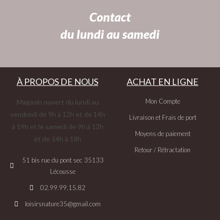
Contact
du lundi au samedi
À PROPOS DE NOUS
ACHAT EN LIGNE
Mon Compte
Magasin ouvert du lundi au
vendredi de 9h à 12h et de 14h
Livraison et Frais de port
à 19h et le samedi de 9h à 12h
Moyens de paiement
et de 14h à 18h
Retour / Rétractation
51 bis rue du pont sec 35133
Lécousse
02.99.99.15.82
loisirsnature35@gmail.com