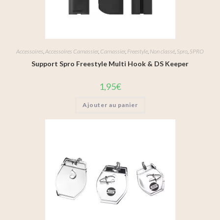
Accessoires
,
Accessoires Carnassier
,
Carnassier
,
Freestyle
,
Non classé
,
Spro
,
SPRO
Support Spro Freestyle Multi Hook & DS Keeper
1,95
€
Ajouter au panier