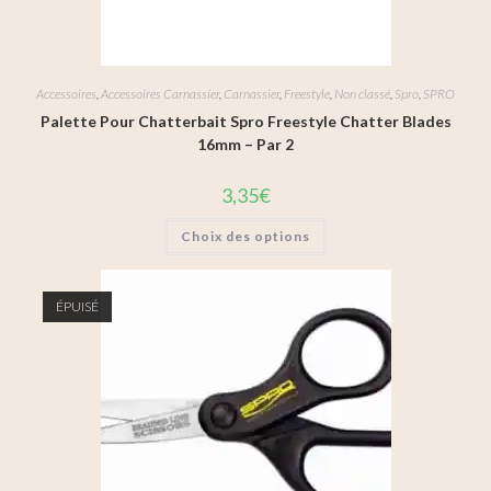
Accessoires
,
Accessoires Carnassier
,
Carnassier
,
Freestyle
,
Non classé
,
Spro
,
SPRO
Palette Pour Chatterbait Spro Freestyle Chatter Blades
16mm – Par 2
3,35
€
Choix des options
ÉPUISÉ