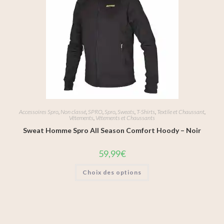
Accessoires Spro
,
Non classé
,
SPRO
,
Spro
,
Sweats
,
T-Shirts
,
Textile et Chaussant
,
Vêtements
,
Vêtements et Chaussants
Sweat Homme Spro All Season Comfort Hoody – Noir
59,99
€
Choix des options