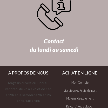
Contact
du lundi au samedi
À PROPOS DE NOUS
ACHAT EN LIGNE
Mon Compte
Magasin ouvert du lundi au
vendredi de 9h à 12h et de 14h
Livraison et Frais de port
à 19h et le samedi de 9h à 12h
Moyens de paiement
et de 14h à 18h
Retour / Rétractation