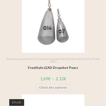
Accessoires
,
Accessoires Carnassier
,
Carnassier
,
Freestyle
,
Non classé
,
Pêche
,
Plomb
,
SPRO
FreeStyle LEAD Dropshot Pears
1,69
€
–
2,12
€
Choix des options
ÉPUISÉ