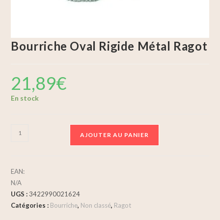
Bourriche Oval Rigide Métal Ragot
21,89
€
En stock
AJOUTER AU PANIER
EAN:
N/A
UGS :
3422990021624
Catégories :
Bourriche
,
Non classé
,
Ragot