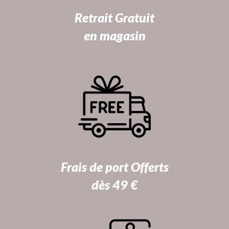
Retrait Gratuit
en magasin
Frais de port Offerts
dès 49 €