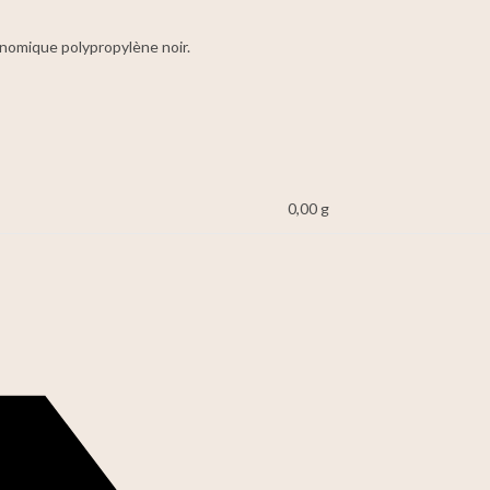
nomique polypropylène noir.
0,00 g