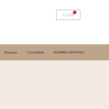
0
0,00
€
Marques
Coutellerie
BONNES AFFAIRES