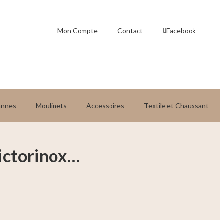
Mon Compte
Contact
Facebook
annes
Moulinets
Accessoires
Textile et Chaussant
ictorinox…