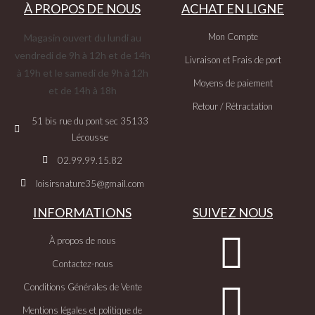
À PROPOS DE NOUS
ACHAT EN LIGNE
Mon Compte
Magasin ouvert du lundi au
vendredi de 9h à 12h et de 14h
Livraison et Frais de port
à 19h et le samedi de 9h à 12h
Moyens de paiement
et de 14h à 18h
Retour / Rétractation
51 bis rue du pont sec 35133
Lécousse
02.99.99.15.82
loisirsnature35@gmail.com
INFORMATIONS
SUIVEZ NOUS
À propos de nous
Contactez-nous
Conditions Générales de Vente
Mentions légales et politique de