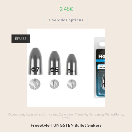
2,45
€
Choix des options
ÉPUISÉ
Accessoires
,
Accessoires Carnassier
,
Carnassier
,
Freestyle
,
Non classé
,
Pêche
,
Plomb
,
SPRO
FreeStyle TUNGSTEN Bullet Sinkers