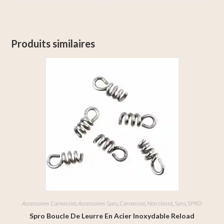
Produits similaires
Accessoires Carnassier
,
Accessoires Spro
,
Carnassier
,
Non classé
,
Spro
,
SPRO
Spro Boucle De Leurre En Acier Inoxydable Reload