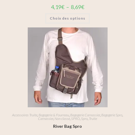
4,19
€
–
8,69
€
Choix des options
Accessoires Truite
,
Bagagerie & Fourreau
,
Bagagerie Carnassier
,
Bagagerie Spro
,
Carnassier
,
Non classé
,
SPRO
,
Spro
,
Truite
River Bag Spro