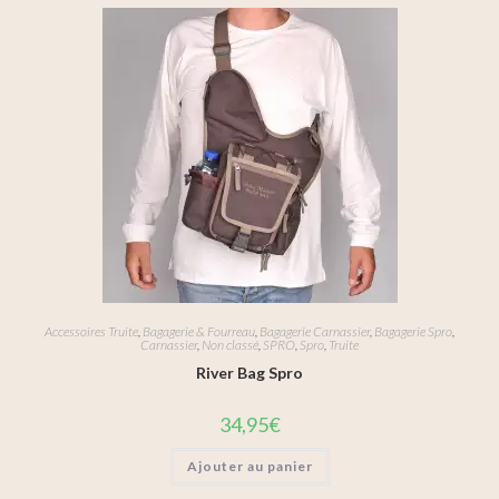
Accessoires Truite
,
Bagagerie & Fourreau
,
Bagagerie Carnassier
,
Bagagerie Spro
,
Carnassier
,
Non classé
,
SPRO
,
Spro
,
Truite
River Bag Spro
34,95
€
Ajouter au panier