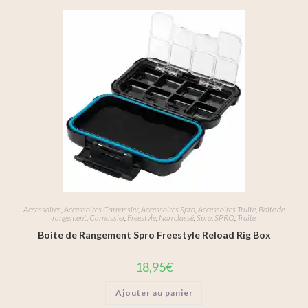
Accessoires
,
Accessoires Carnassier
,
Accessoires Spro
,
Accessoires Truite
,
Boîte de
rangement
,
Carnassier
,
Freestyle
,
Non classé
,
Spro
,
SPRO
,
Truite
Boite de Rangement Spro Freestyle Reload Rig Box
18,95
€
Ajouter au panier