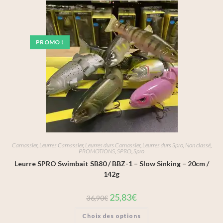
PROMO !
Carnassier
,
Leurres Carnassier
,
Leurres durs Carnassier
,
Leurres durs Spro
,
Non classé
,
PROMOTIONS
,
SPRO
,
Spro
Leurre SPRO Swimbait SB80 / BBZ-1 – Slow Sinking – 20cm /
142g
25,83
€
36,90
€
Choix des options