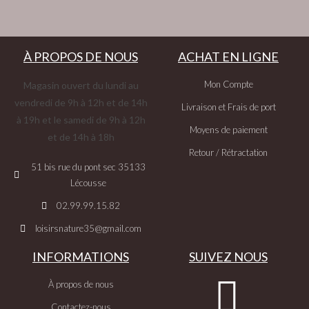
À PROPOS DE NOUS
ACHAT EN LIGNE
Mon Compte
Magasin ouvert du lundi au
vendredi de 9h à 12h et de 14h
Livraison et Frais de port
à 19h et le samedi de 9h à 12h
Moyens de paiement
et de 14h à 18h
Retour / Rétractation
51 bis rue du pont sec 35133
Lécousse
02.99.99.15.82
loisirsnature35@gmail.com
INFORMATIONS
SUIVEZ NOUS
À propos de nous
Contactez-nous