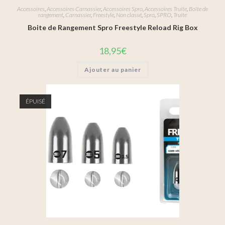
Accessoires
,
Accessoires Carnassier
,
Accessoires Spro
,
Accessoires Truite
,
Boîte de
rangement
,
Carnassier
,
Freestyle
,
Non classé
,
Spro
,
SPRO
,
Truite
Boite de Rangement Spro Freestyle Reload Rig Box
18,95
€
Ajouter au panier
ÉPUISÉ