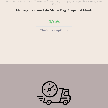
Accessoires
,
Accessoires Carnassier
,
Carnassier
,
Freestyle
,
Hameçon
,
Non classé
,
Spro
,
SPRO
Hameçons Freestyle Micro Dsg Dropshot Hook
1,95
€
Choix des options