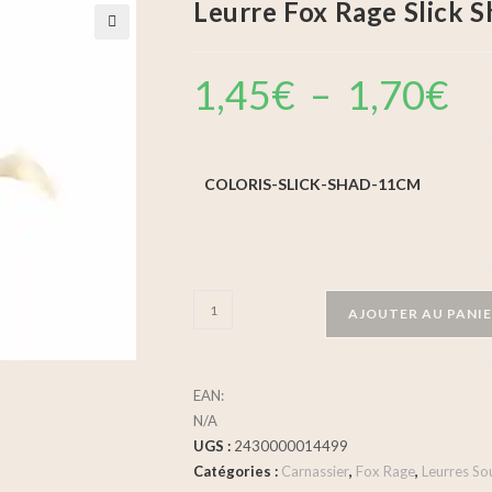
Leurre Fox Rage Slick 
🔍
1,45
€
–
1,70
€
COLORIS-SLICK-SHAD-11CM
AJOUTER AU PANI
EAN:
N/A
UGS :
2430000014499
Catégories :
Carnassier
,
Fox Rage
,
Leurres So