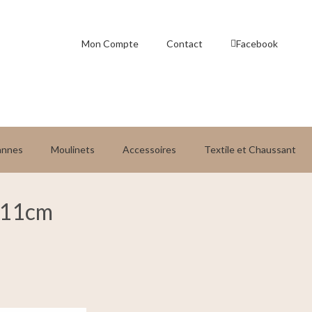
Mon Compte
Contact
Facebook
annes
Moulinets
Accessoires
Textile et Chaussant
d 11cm