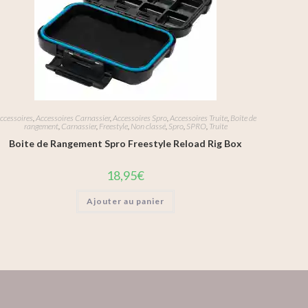
ccessoires
,
Accessoires Carnassier
,
Accessoires Spro
,
Accessoires Truite
,
Boîte de
rangement
,
Carnassier
,
Freestyle
,
Non classé
,
Spro
,
SPRO
,
Truite
Boite de Rangement Spro Freestyle Reload Rig Box
18,95
€
Ajouter au panier