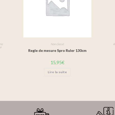
rie
Non classé
A
te
Regle de mesure Spro Ruler 130cm
15,95
€
Lire la suite