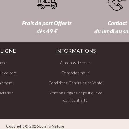
Frais de port Offerts
Contact
dès 49 €
du lundi au s
 LIGNE
INFORMATIONS
pte
À propos de nous
is de port
Contactez-nous
aiement
Conditions Générales de Vente
actation
Mentions légales et politique de
confidentialité
Copyright © 2026 Loisirs Nature