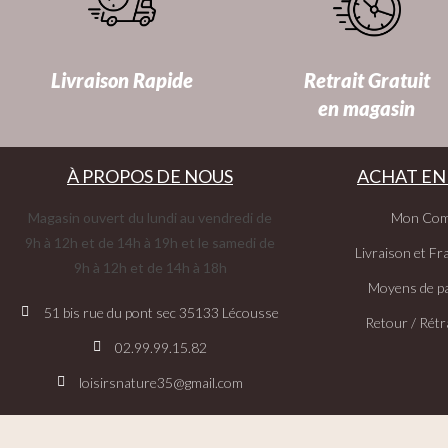
Livraison Rapide
Retrait Gratuit
en magasin
À PROPOS DE NOUS
ACHAT EN
Magasin ouvert du lundi au vendredi de
Mon Com
9h à 12h et de 14h à 19h et le samedi de
Livraison et Fra
9h à 12h et de 14h à 18h
Moyens de p
51 bis rue du pont sec 35133 Lécousse
Retour / Rétr
02.99.99.15.82
loisirsnature35@gmail.com