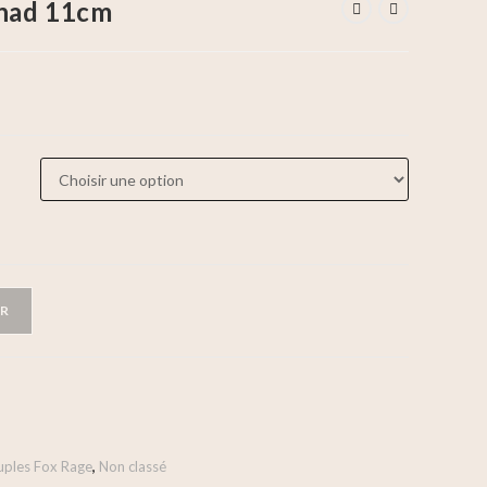
Shad 11cm
ER
uples Fox Rage
,
Non classé