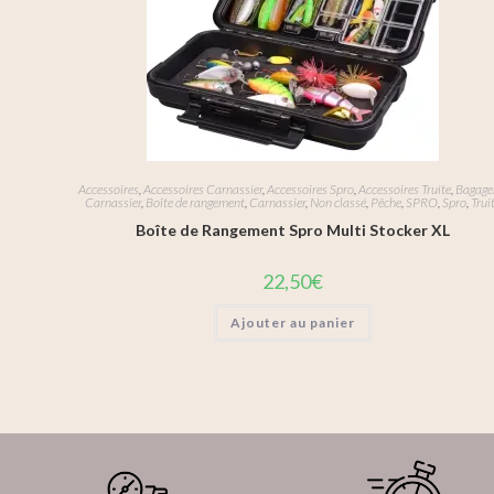
Accessoires
,
Accessoires Carnassier
,
Accessoires Spro
,
Accessoires Truite
,
Bagage
Carnassier
,
Boîte de rangement
,
Carnassier
,
Non classé
,
Pêche
,
SPRO
,
Spro
,
Trui
Boîte de Rangement Spro Multi Stocker XL
22,50
€
Ajouter au panier