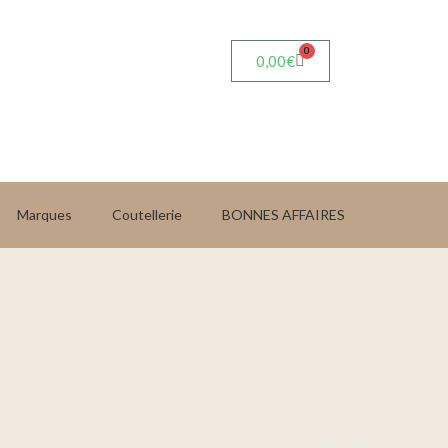
0
0,00
€
Marques
Coutellerie
BONNES AFFAIRES