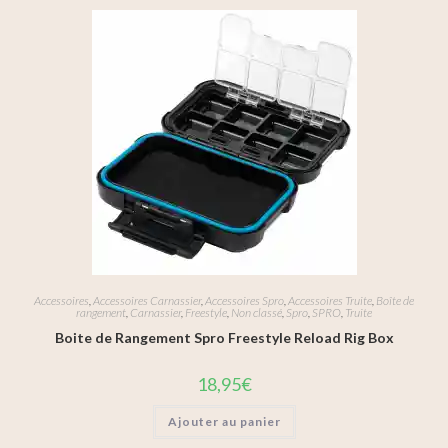
Accessoires
,
Accessoires Carnassier
,
Accessoires Spro
,
Accessoires Truite
,
Boîte de
rangement
,
Carnassier
,
Freestyle
,
Non classé
,
Spro
,
SPRO
,
Truite
Boite de Rangement Spro Freestyle Reload Rig Box
18,95
€
Ajouter au panier