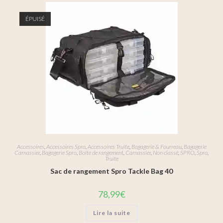
ÉPUISÉ
Accessoires
,
Accessoires Spro
,
Accessoires Truite
,
Bagagerie & Fourreau
,
Bagagerie
Carnassier
,
Bagagerie Spro
,
Boîte de rangement
,
Carnassier
,
Non classé
,
SPRO
,
Spro
,
Truite
Sac de rangement Spro Tackle Bag 40
78,99
€
Lire la suite