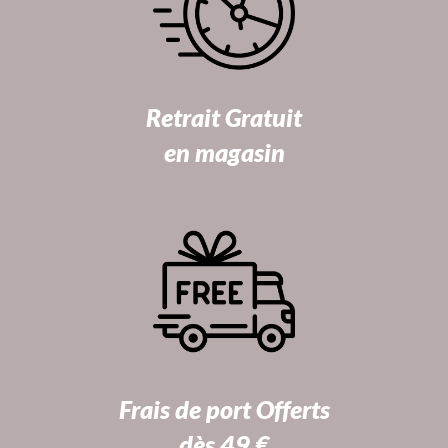
Retrait Gratuit
en magasin
Frais de port Offerts
dès 49 €