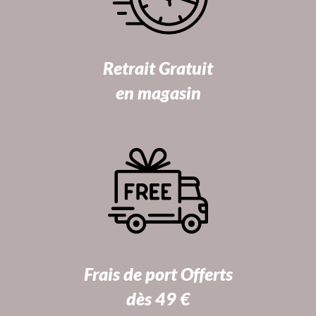
Retrait Gratuit
en magasin
Frais de port Offerts
dès 49 €