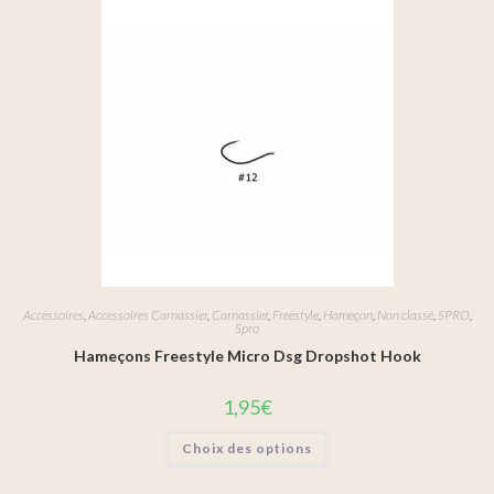
Accessoires
,
Accessoires Carnassier
,
Carnassier
,
Freestyle
,
Hameçon
,
Non classé
,
SPRO
,
Spro
Hameçons Freestyle Micro Dsg Dropshot Hook
1,95
€
Choix des options