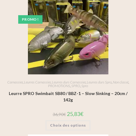
PROMO !
Carnassier
,
Leurres Carnassier
,
Leurres durs Carnassier
,
Leurres durs Spro
,
Non classé
,
PROMOTIONS
,
SPRO
,
Spro
Leurre SPRO Swimbait SB80 / BBZ-1 – Slow Sinking – 20cm /
142g
25,83
€
36,90
€
Choix des options