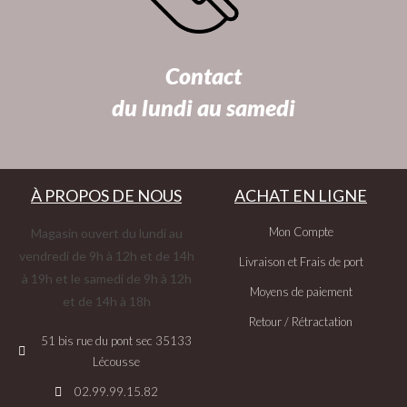
Contact
du lundi au samedi
À PROPOS DE NOUS
ACHAT EN LIGNE
Mon Compte
Magasin ouvert du lundi au
vendredi de 9h à 12h et de 14h
Livraison et Frais de port
à 19h et le samedi de 9h à 12h
Moyens de paiement
et de 14h à 18h
Retour / Rétractation
51 bis rue du pont sec 35133
Lécousse
02.99.99.15.82