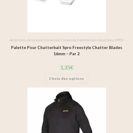
Accessoires
,
Accessoires Carnassier
,
Carnassier
,
Freestyle
,
Non classé
,
Spro
,
SPRO
Palette Pour Chatterbait Spro Freestyle Chatter Blades
16mm – Par 2
3,35
€
Choix des options