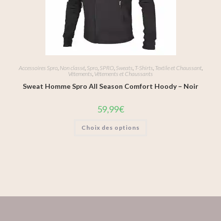
Accessoires Spro
,
Non classé
,
Spro
,
SPRO
,
Sweats
,
T-Shirts
,
Textile et Chaussant
,
Vêtements
,
Vêtements et Chaussants
Sweat Homme Spro All Season Comfort Hoody – Noir
59,99
€
Choix des options