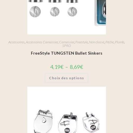
Accessoires
,
Accessoires Carnassier
,
Carnassier
,
Freestyle
,
Non classé
,
Pêche
,
Plomb
,
SPRO
FreeStyle TUNGSTEN Bullet Sinkers
4,19
€
–
8,69
€
Choix des options