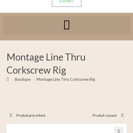
0,00
€
Montage Line Thru
Corkscrew Rig
>
Boutique
>
Montage Line Thru Corkscrew Rig
Produit précédent
Produit suivant