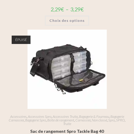
2,29
€
–
3,29
€
Choix des options
ÉPUISÉ
Accessoires
,
Accessoires Spro
,
Accessoires Truite
,
Bagagerie & Fourreau
,
Bagagerie
Carnassier
,
Bagagerie Spro
,
Boîte de rangement
,
Carnassier
,
Non classé
,
Spro
,
SPRO
,
Truite
Sac de rangement Spro Tackle Bag 40