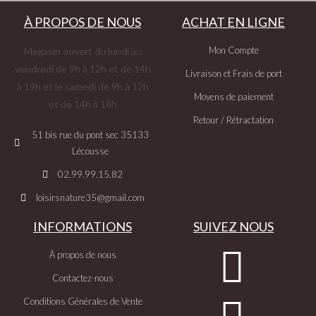
À PROPOS DE NOUS
ACHAT EN LIGNE
Mon Compte
Magasin ouvert du lundi au
vendredi de 9h à 12h et de 14h
Livraison et Frais de port
à 19h et le samedi de 9h à 12h
Moyens de paiement
et de 14h à 18h
Retour / Rétractation
51 bis rue du pont sec 35133
Lécousse
02.99.99.15.82
loisirsnature35@gmail.com
INFORMATIONS
SUIVEZ NOUS
À propos de nous
Contactez-nous
Conditions Générales de Vente