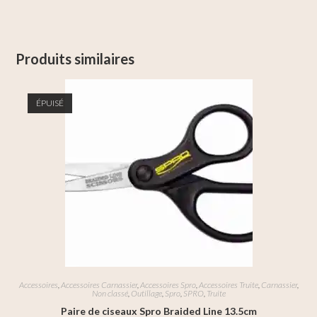
Produits similaires
ÉPUISÉ
Accessoires
,
Accessoires Carnassier
,
Accessoires Spro
,
Accessoires Truite
,
Carnassier
,
Non classé
,
Outillage
,
Spro
,
SPRO
,
Truite
Paire de ciseaux Spro Braided Line 13.5cm