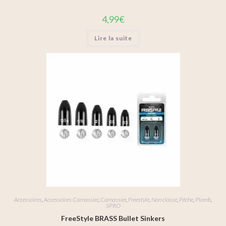
4,99
€
Lire la suite
Accessoires
,
Accessoires Carnassier
,
Carnassier
,
Freestyle
,
Non classé
,
Pêche
,
Plomb
,
SPRO
FreeStyle BRASS Bullet Sinkers