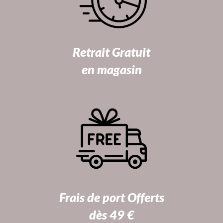
Retrait Gratuit
en magasin
Frais de port Offerts
dès 49 €