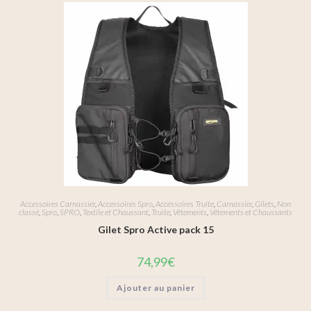
Accessoires Carnassier
,
Accessoires Spro
,
Accessoires Truite
,
Carnassier
,
Gilets
,
Non
classé
,
Spro
,
SPRO
,
Textile et Chaussant
,
Truite
,
Vêtements
,
Vêtements et Chaussants
Gilet Spro Active pack 15
74,99
€
Ajouter au panier