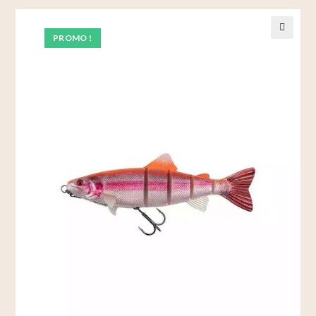
PROMO !
🔍