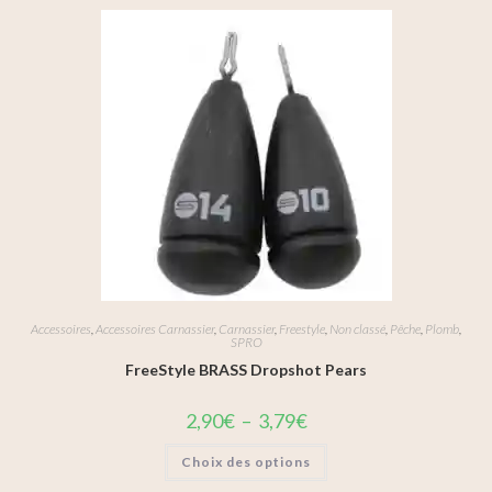
Accessoires
,
Accessoires Carnassier
,
Carnassier
,
Freestyle
,
Non classé
,
Pêche
,
Plomb
,
SPRO
FreeStyle BRASS Dropshot Pears
2,90
€
–
3,79
€
Choix des options