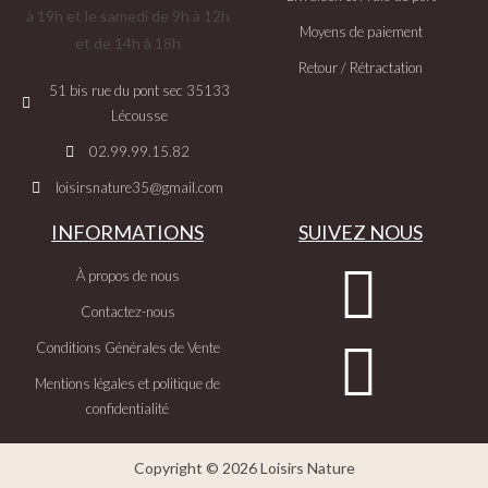
à 19h et le samedi de 9h à 12h
Moyens de paiement
et de 14h à 18h
Retour / Rétractation
51 bis rue du pont sec 35133
Lécousse
02.99.99.15.82
loisirsnature35@gmail.com
INFORMATIONS
SUIVEZ NOUS
À propos de nous
Contactez-nous
Conditions Générales de Vente
Mentions légales et politique de
confidentialité
Copyright © 2026 Loisirs Nature