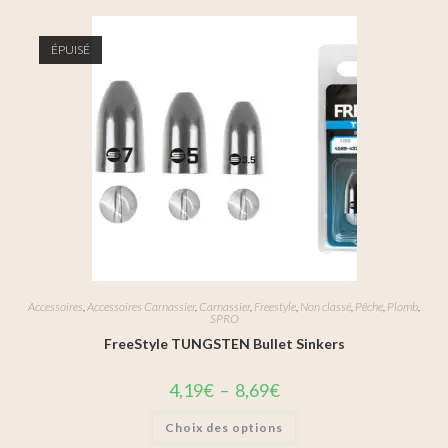
ÉPUISÉ
Accessoires
,
Accessoires Carnassier
,
Carnassier
,
Freestyle
,
Non classé
,
Pêche
,
Plomb
,
SPRO
FreeStyle TUNGSTEN Bullet Sinkers
4,19
€
–
8,69
€
Choix des options