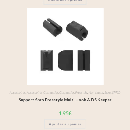
Accessoires
,
Accessoires Carnassier
,
Carnassier
,
Freestyle
,
Non classé
,
Spro
,
SPRO
Support Spro Freestyle Multi Hook & DS Keeper
1,95
€
Ajouter au panier