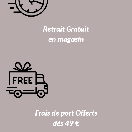
Retrait Gratuit
en magasin
Frais de port Offerts
dès 49 €