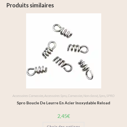
Produits similaires
Accessoires Carnassier
,
Accessoires Spro
,
Carnassier
,
Non classé
,
Spro
,
SPRO
Spro Boucle De Leurre En Acier Inoxydable Reload
2,45
€
Choix des options