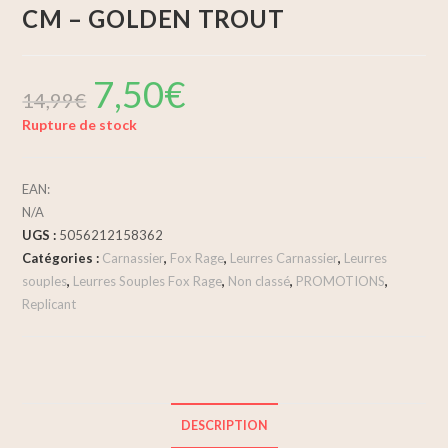
CM – GOLDEN TROUT
7,50
€
14,99
€
Rupture de stock
EAN:
N/A
UGS :
5056212158362
Catégories :
Carnassier
,
Fox Rage
,
Leurres Carnassier
,
Leurres
souples
,
Leurres Souples Fox Rage
,
Non classé
,
PROMOTIONS
,
Replicant
DESCRIPTION