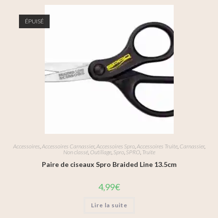
ÉPUISÉ
Accessoires
,
Accessoires Carnassier
,
Accessoires Spro
,
Accessoires Truite
,
Carnassier
,
Non classé
,
Outillage
,
Spro
,
SPRO
,
Truite
Paire de ciseaux Spro Braided Line 13.5cm
4,99
€
Lire la suite