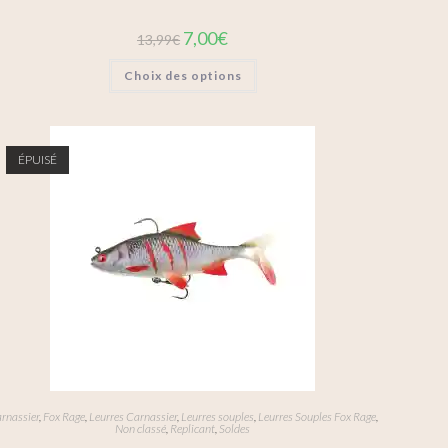
7,00
€
13,99
€
Choix des options
ÉPUISÉ
rnassier
,
Fox Rage
,
Leurres Carnassier
,
Leurres souples
,
Leurres Souples Fox Rage
,
Non classé
,
Replicant
,
Soldes