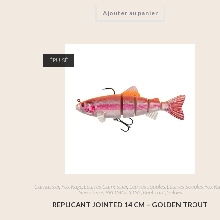
Ajouter au panier
ÉPUISÉ
Carnassier
,
Fox Rage
,
Leurres Carnassier
,
Leurres souples
,
Leurres Souples Fox R
Non classé
,
PROMOTIONS
,
Replicant
,
Soldes
REPLICANT JOINTED 14 CM – GOLDEN TROUT