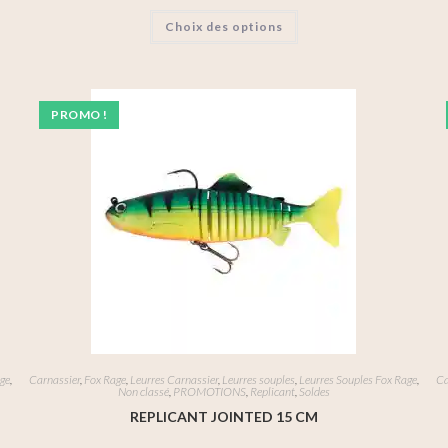
Choix des options
PROMO !
age
,
Carnassier
,
Fox Rage
,
Leurres Carnassier
,
Leurres souples
,
Leurres Souples Fox Rage
,
Ca
Non classé
,
PROMOTIONS
,
Replicant
,
Soldes
REPLICANT JOINTED 15 CM