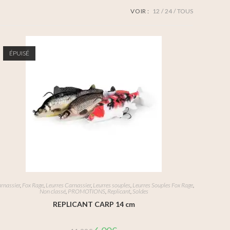
VOIR :
12
24
TOUS
ÉPUISÉ
rnassier
,
Fox Rage
,
Leurres Carnassier
,
Leurres souples
,
Leurres Souples Fox Rage
,
Non classé
,
PROMOTIONS
,
Replicant
,
Soldes
REPLICANT CARP 14 cm