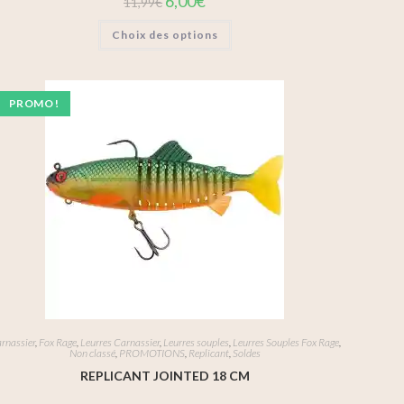
6,00
€
11,99
€
Choix des options
PROMO !
rnassier
,
Fox Rage
,
Leurres Carnassier
,
Leurres souples
,
Leurres Souples Fox Rage
,
Non classé
,
PROMOTIONS
,
Replicant
,
Soldes
REPLICANT JOINTED 18 CM