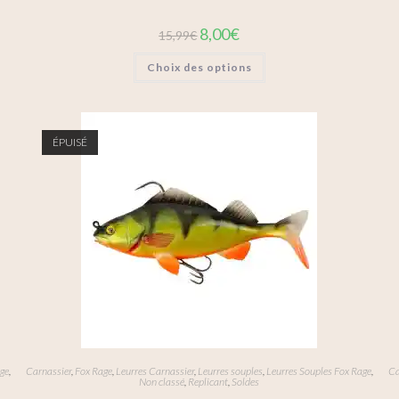
8,00
€
15,99
€
Choix des options
ÉPUISÉ
age
,
Carnassier
,
Fox Rage
,
Leurres Carnassier
,
Leurres souples
,
Leurres Souples Fox Rage
,
Ca
Non classé
,
Replicant
,
Soldes