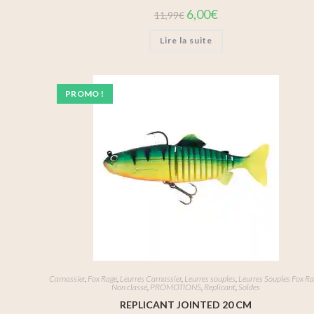
6,00
€
11,99
€
Lire la suite
PROMO !
Carnassier
,
Fox Rage
,
Leurres Carnassier
,
Leurres souples
,
Leurres Souples Fox R
Non classé
,
PROMOTIONS
,
Replicant
,
Soldes
REPLICANT JOINTED 20 CM