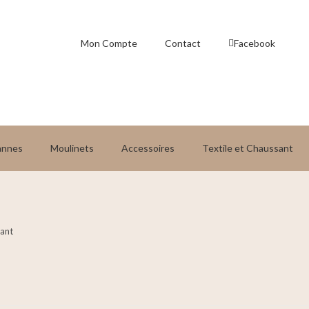
Mon Compte
Contact
Facebook
annes
Moulinets
Accessoires
Textile et Chaussant
cant