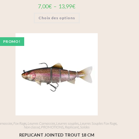
7,00
€
–
13,99
€
Choix des options
PROMO !
rnassier
,
Fox Rage
,
Leurres Carnassier
,
Leurres souples
,
Leurres Souples Fox Rage
,
Non classé
,
PROMOTIONS
,
Replicant
,
Soldes
REPLICANT JOINTED TROUT 18 CM