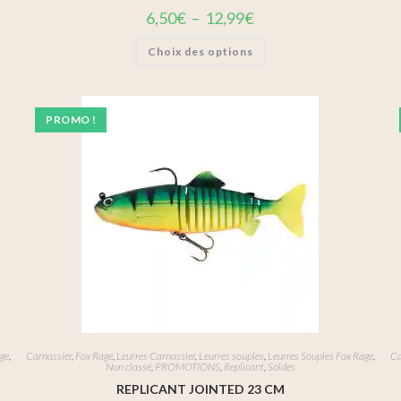
6,50
€
–
12,99
€
Choix des options
PROMO !
age
,
Carnassier
,
Fox Rage
,
Leurres Carnassier
,
Leurres souples
,
Leurres Souples Fox Rage
,
Ca
Non classé
,
PROMOTIONS
,
Replicant
,
Soldes
REPLICANT JOINTED 23 CM