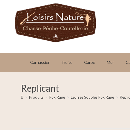
Carnassier
Truite
Carpe
Mer
C
Replicant
>
Produits
>
Fox Rage
>
Leurres Souples Fox Rage
>
Repli