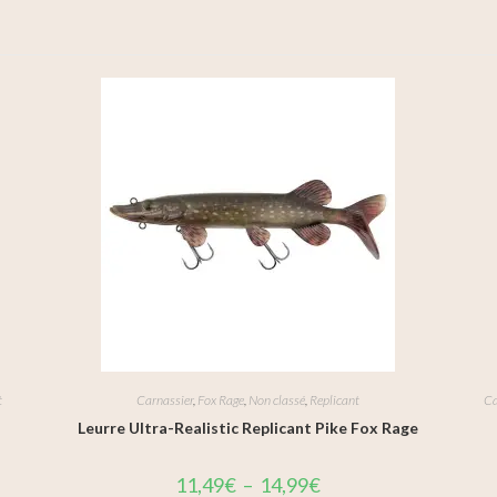
t
Carnassier
,
Fox Rage
,
Non classé
,
Replicant
Ca
Leurre Ultra-Realistic Replicant Pike Fox Rage
11,49
€
–
14,99
€