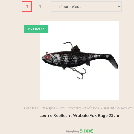
PROMO !
Carnassier
,
Fox Rage
,
Leurres Carnassier
,
Non classé
,
PROMOTIONS
,
Replican
Leurre Replicant Wobble Fox Rage 23cm
8,00
€
15,99
€