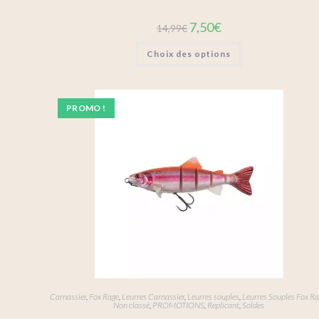
7,50
€
14,99
€
Choix des options
PROMO !
Carnassier
,
Fox Rage
,
Leurres Carnassier
,
Leurres souples
,
Leurres Souples Fox R
Non classé
,
PROMOTIONS
,
Replicant
,
Soldes