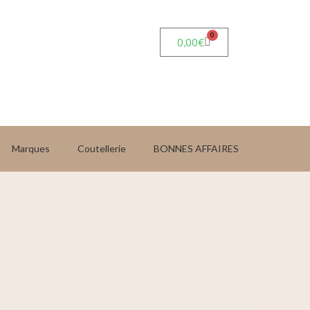
0
0,00
€
Marques
Coutellerie
BONNES AFFAIRES