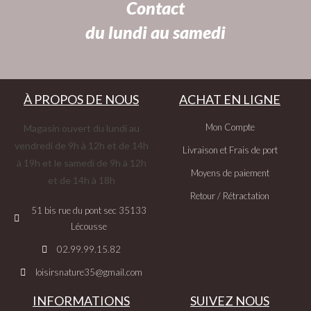
Contact
du lundi au samedi
À PROPOS DE NOUS
ACHAT EN LIGNE
Mon Compte
Magasin ouvert du lundi au
vendredi de 9h à 12h et de 14h
Livraison et Frais de port
à 19h et le samedi de 9h à 12h
Moyens de paiement
et de 14h à 18h
Retour / Rétractation
51 bis rue du pont sec 35133
Lécousse
02.99.99.15.82
loisirsnature35@gmail.com
INFORMATIONS
SUIVEZ NOUS