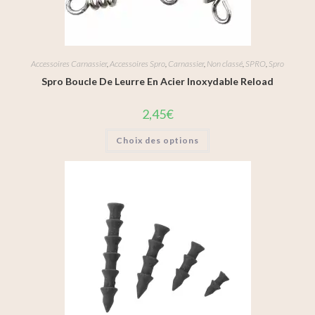
Accessoires Carnassier
,
Accessoires Spro
,
Carnassier
,
Non classé
,
SPRO
,
Spro
Spro Boucle De Leurre En Acier Inoxydable Reload
2,45
€
Choix des options