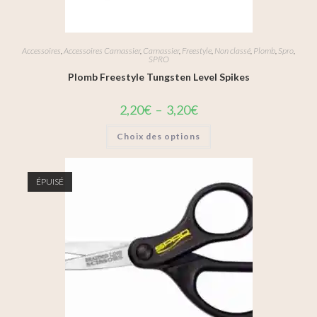
Accessoires
,
Accessoires Carnassier
,
Carnassier
,
Freestyle
,
Non classé
,
Plomb
,
Spro
,
SPRO
Plomb Freestyle Tungsten Level Spikes
2,20
€
–
3,20
€
Choix des options
ÉPUISÉ