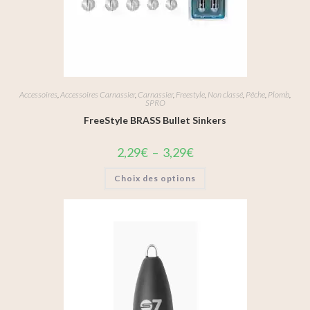
Accessoires
,
Accessoires Carnassier
,
Carnassier
,
Freestyle
,
Non classé
,
Pêche
,
Plomb
,
SPRO
FreeStyle BRASS Bullet Sinkers
2,29
€
–
3,29
€
Choix des options