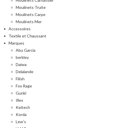
Moulinets Carnassier
Moulinets Truite
Moulinets Carpe
Moulinets Mer
Accessoires
Textile et Chaussant
Marques
Abu Garcia
berkley
Daiwa
Delalande
Fiiish
Fox Rage
Gunki
Illex
Keitech
Korda
Lew’s