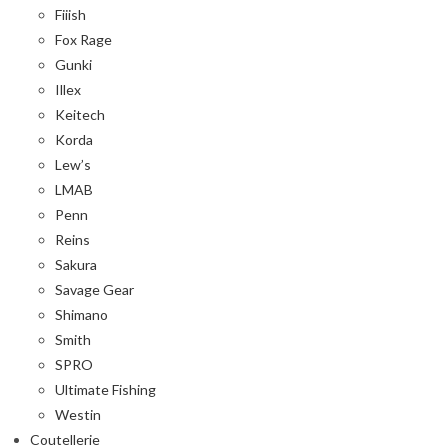
Fiiish
Fox Rage
Gunki
Illex
Keitech
Korda
Lew’s
LMAB
Penn
Reins
Sakura
Savage Gear
Shimano
Smith
SPRO
Ultimate Fishing
Westin
Coutellerie