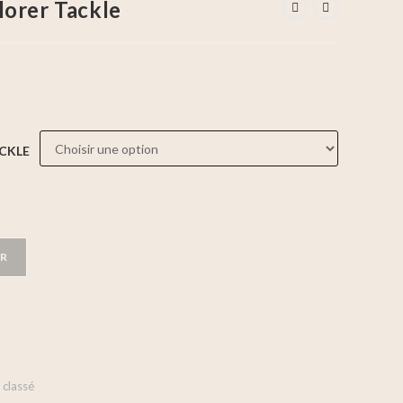
orer Tackle
CKLE
ER
 classé