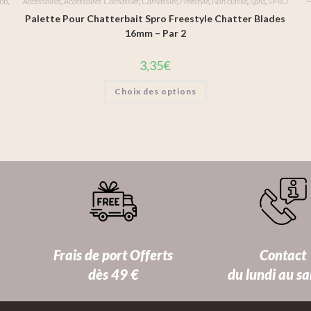
mb
,
Accessoires
,
Accessoires Carnassier
,
Carnassier
,
Freestyle
,
Non classé
,
Spro
,
SPRO
Palette Pour Chatterbait Spro Freestyle Chatter Blades
16mm – Par 2
3,35
€
Choix des options
Frais de port Offerts
Contact
dès 49 €
du lundi au s