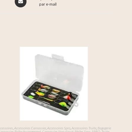
par e-mail
cessoires
,
Accessoires Carnassier
,
Accessoires Spro
,
Accessoires Truite
,
Bagagerie
arnassier
,
Boîte de rangement
,
Carnassier
,
Non classé
,
Pêche
,
Spro
,
SPRO
,
Truite