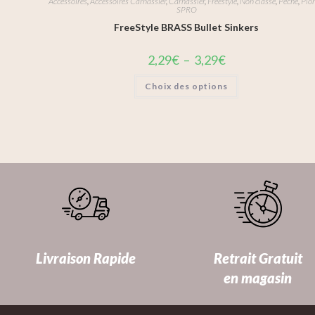
Accessoires
,
Accessoires Carnassier
,
Carnassier
,
Freestyle
,
Non classé
,
Pêche
,
Plo
SPRO
FreeStyle BRASS Bullet Sinkers
2,29
€
–
3,29
€
Choix des options
Livraison Rapide
Retrait Gratuit
en magasin