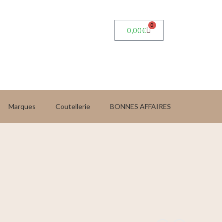
0
0,00
€
Marques
Coutellerie
BONNES AFFAIRES