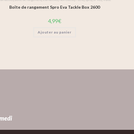
Boîte de rangement Spro Eva Tackle Box 2600
4,99
€
Ajouter au panier
amedi