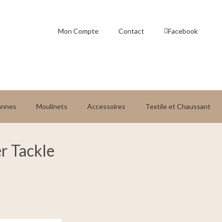
Mon Compte
Contact
Facebook
annes
Moulinets
Accessoires
Textile et Chaussant
r Tackle