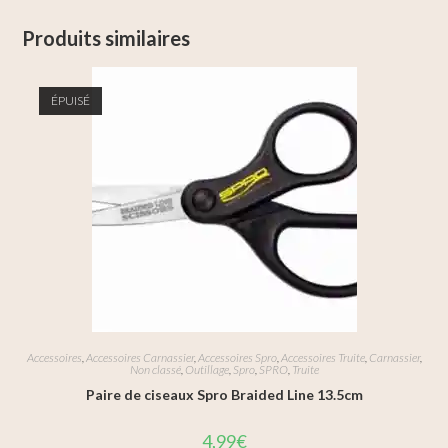
Produits similaires
ÉPUISÉ
Accessoires
,
Accessoires Carnassier
,
Accessoires Spro
,
Accessoires Truite
,
Carnassier
,
Non classé
,
Outillage
,
Spro
,
SPRO
,
Truite
Paire de ciseaux Spro Braided Line 13.5cm
4,99
€