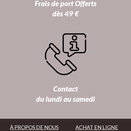
Frais de port Offerts
dès 49 €
Contact
du lundi au samedi
À PROPOS DE NOUS
ACHAT EN LIGNE