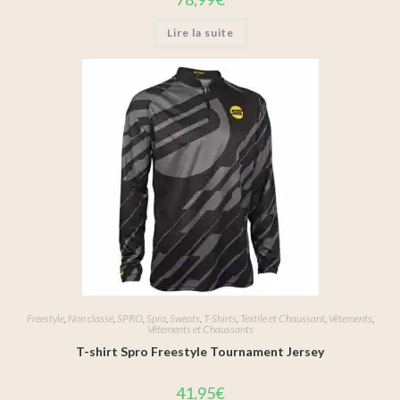
Lire la suite
Freestyle
,
Non classé
,
SPRO
,
Spro
,
Sweats
,
T-Shirts
,
Textile et Chaussant
,
Vêtements
,
Vêtements et Chaussants
T-shirt Spro Freestyle Tournament Jersey
41,95
€