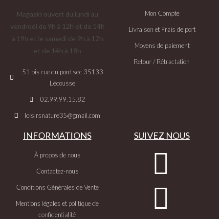
Mon Compte
Magasin ouvert du lundi au
vendredi de 9h à 12h et de 14h
Livraison et Frais de port
à 19h et le samedi de 9h à 12h
Moyens de paiement
et de 14h à 18h
Retour / Rétractation
51 bis rue du pont sec 35133
Lécousse
02.99.99.15.82
loisirsnature35@gmail.com
INFORMATIONS
SUIVEZ NOUS
À propos de nous
Contactez-nous
Conditions Générales de Vente
Mentions légales et politique de
confidentialité