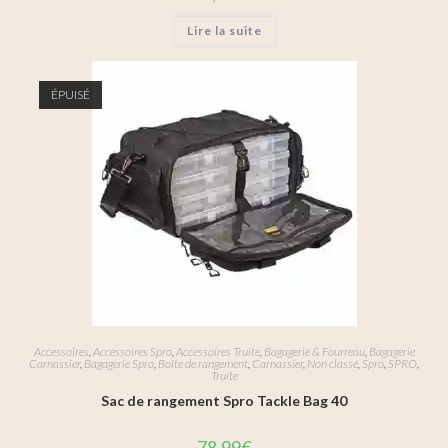
Lire la suite
ÉPUISÉ
Accessoires
,
Accessoires Spro
,
Accessoires Truite
,
Bagagerie & Fourreau
,
Bagagerie
Carnassier
,
Bagagerie Spro
,
Boîte de rangement
,
Carnassier
,
Non classé
,
Spro
,
SPRO
,
Truite
Sac de rangement Spro Tackle Bag 40
78,99
€