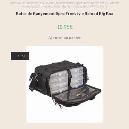
Accessoires
,
Accessoires Carnassier
,
Accessoires Spro
,
Accessoires Truite
,
Boîte de
rangement
,
Carnassier
,
Freestyle
,
Non classé
,
Spro
,
SPRO
,
Truite
Boite de Rangement Spro Freestyle Reload Rig Box
18,95
€
Ajouter au panier
ÉPUISÉ