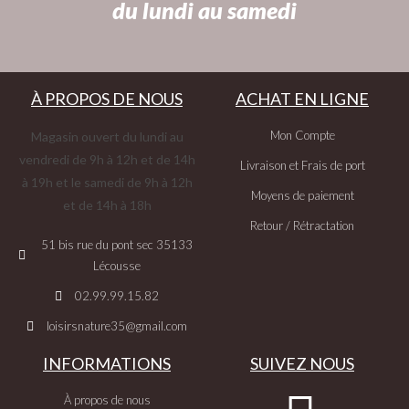
du lundi au samedi
À PROPOS DE NOUS
ACHAT EN LIGNE
Mon Compte
Magasin ouvert du lundi au
vendredi de 9h à 12h et de 14h
Livraison et Frais de port
à 19h et le samedi de 9h à 12h
Moyens de paiement
et de 14h à 18h
Retour / Rétractation
51 bis rue du pont sec 35133
Lécousse
02.99.99.15.82
loisirsnature35@gmail.com
INFORMATIONS
SUIVEZ NOUS
À propos de nous