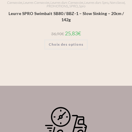
Carnassier
,
Leurres Carnassier
,
Leurres durs Carnassier
,
Leurres durs Spro
,
Non classé
,
PROMOTIONS
,
SPRO
,
Spro
Leurre SPRO Swimbait SB80 / BBZ-1 – Slow Sinking – 20cm /
142g
25,83
€
36,90
€
Choix des options