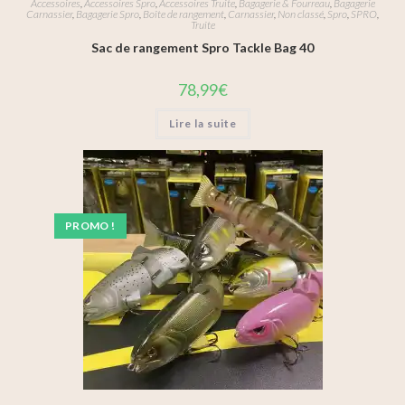
Accessoires
,
Accessoires Spro
,
Accessoires Truite
,
Bagagerie & Fourreau
,
Bagagerie
Carnassier
,
Bagagerie Spro
,
Boîte de rangement
,
Carnassier
,
Non classé
,
Spro
,
SPRO
,
Truite
Sac de rangement Spro Tackle Bag 40
78,99
€
Lire la suite
PROMO !