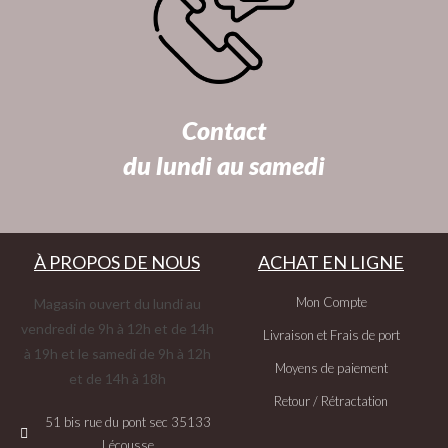
Contact
du lundi au samedi
À PROPOS DE NOUS
ACHAT EN LIGNE
Mon Compte
Magasin ouvert du lundi au
vendredi de 9h à 12h et de 14h
Livraison et Frais de port
à 19h et le samedi de 9h à 12h
Moyens de paiement
et de 14h à 18h
Retour / Rétractation
51 bis rue du pont sec 35133
Lécousse