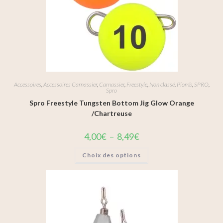
Accessoires
,
Accessoires Carnassier
,
Carnassier
,
Freestyle
,
Non classé
,
Plomb
,
SPRO
,
Spro
Spro Freestyle Tungsten Bottom Jig Glow Orange
/Chartreuse
4,00
€
–
8,49
€
Choix des options