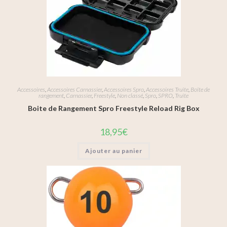
Accessoires
,
Accessoires Carnassier
,
Accessoires Spro
,
Accessoires Truite
,
Boîte de
rangement
,
Carnassier
,
Freestyle
,
Non classé
,
Spro
,
SPRO
,
Truite
Boite de Rangement Spro Freestyle Reload Rig Box
18,95
€
Ajouter au panier