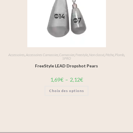
Accessoires
,
Accessoires Carnassier
,
Carnassier
,
Freestyle
,
Non classé
,
Pêche
,
Plomb
,
SPRO
FreeStyle LEAD Dropshot Pears
1,69
€
–
2,12
€
Choix des options