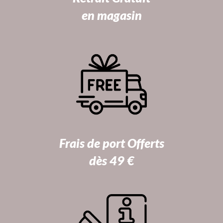
en magasin
Frais de port Offerts
dès 49 €