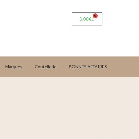
0
0,00
€
Marques
Coutellerie
BONNES AFFAIRES