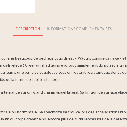
DESCRIPTION
INFORMATIONS COMPLÉMENTAIRES
 comme beaucoup de pêcheur vous direz : « Waouh, comme ça nage » et c’e
défi relevé ! Créer un shad qui prend tout simplement du poisson, un pa
 au leurre une parfaite souplesse tout en restant résistant aux dents de
oids ou la forme de la tête plombée.
 alternance sur un grand champ visuel latéral. Sa finition de surface glac
rticale ou horizontale. Sa spécificité se trouve lors des accélérations r
fin du corps créant ainsi encore plus de turbulences lors de la détente 