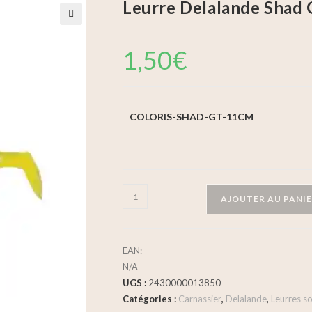
Leurre Delalande Shad
🔍
1,50
€
COLORIS-SHAD-GT-11CM
AJOUTER AU PANI
EAN:
N/A
UGS :
2430000013850
Catégories :
Carnassier
,
Delalande
,
Leurres s