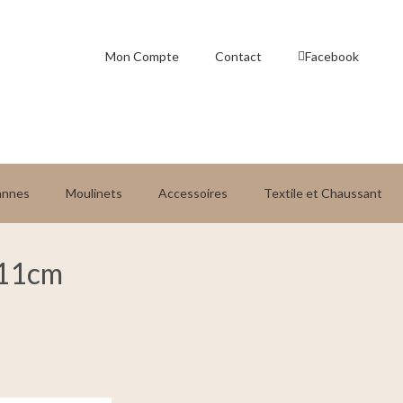
Mon Compte
Contact
Facebook
annes
Moulinets
Accessoires
Textile et Chaussant
 11cm