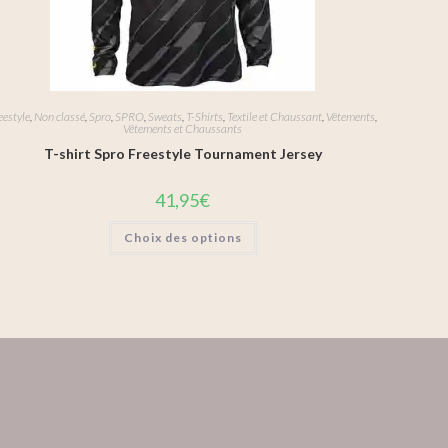
eestyle
,
Non classé
,
Spro
,
SPRO
,
Sweats
,
T-Shirts
,
Textile et Chaussant
,
Vêtements
,
Vêtements et Chaussants
T-shirt Spro Freestyle Tournament Jersey
41,95
€
Choix des options