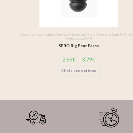
Accessoires
,
Accessoires Carnassier
,
Accessoires Spro
,
Carnassier
,
Non classé
,
Pê
Plomb
,
Spro
,
SPRO
SPRO Rig Pear Brass
2,69
€
–
3,79
€
Choix des options