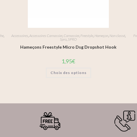
che
,
Accessoires
,
Accessoires Carnassier
,
Carnassier
,
Freestyle
,
Hameçon
,
Non classé
,
Fr
Spro
,
SPRO
Hameçons Freestyle Micro Dsg Dropshot Hook
1,95
€
Choix des options