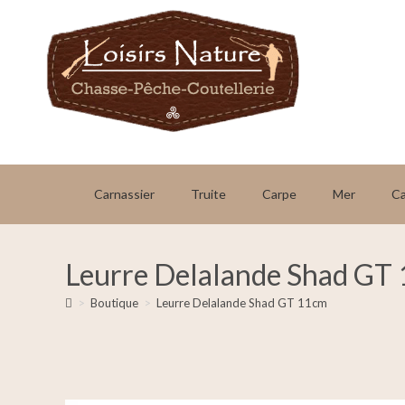
Carnassier
Truite
Carpe
Mer
C
Leurre Delalande Shad GT
>
Boutique
>
Leurre Delalande Shad GT 11cm