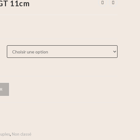
 GT 11cm
ER
ouples
,
Non classé