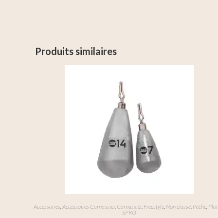
Produits similaires
Accessoires
,
Accessoires Carnassier
,
Carnassier
,
Freestyle
,
Non classé
,
Pêche
,
Plo
SPRO