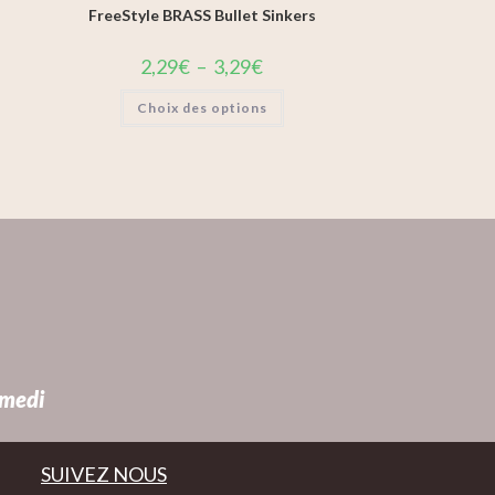
FreeStyle BRASS Bullet Sinkers
2,29
€
–
3,29
€
Choix des options
amedi
SUIVEZ NOUS