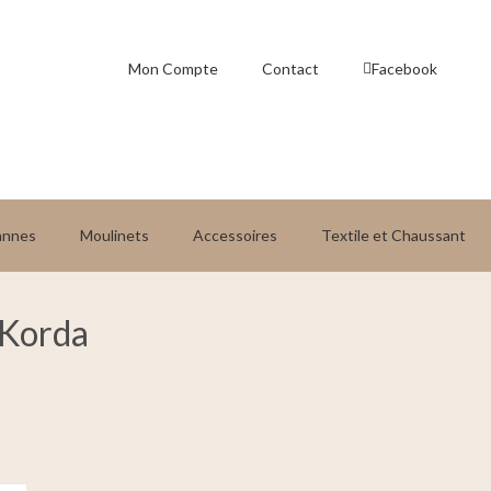
Mon Compte
Contact
Facebook
annes
Moulinets
Accessoires
Textile et Chaussant
 Korda