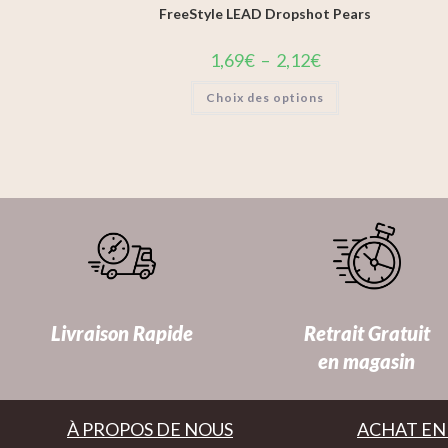
FreeStyle LEAD Dropshot Pears
1,69
€
–
2,12
€
Choix des options
Livraison Rapide
Retrait Gratuit
en magasin
À PROPOS DE NOUS
ACHAT EN