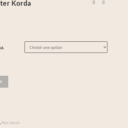
ter Korda
DA
ER
,
Non classé