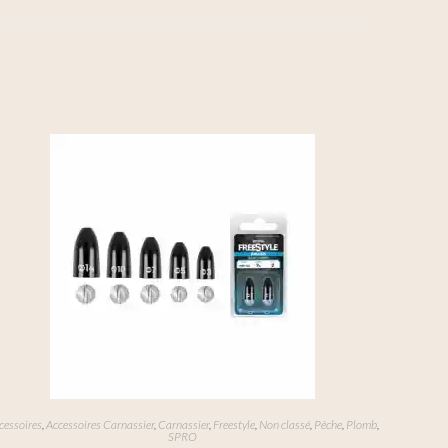
cessoires
,
Accessoires Carnassier
,
Carnassier
,
Freestyle
,
Non classé
,
Pêche
,
Plomb
,
SPRO