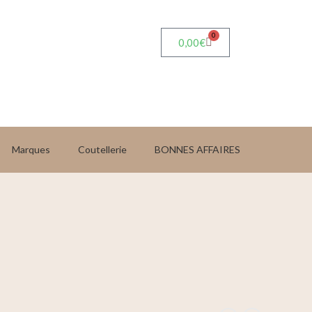
0
0,00
€
Marques
Coutellerie
BONNES AFFAIRES