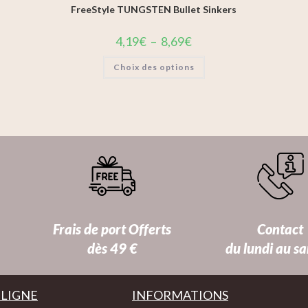
FreeStyle TUNGSTEN Bullet Sinkers
4,19
€
–
8,69
€
Choix des options
Frais de port Offerts
Contact
dès 49 €
du lundi au s
 LIGNE
INFORMATIONS