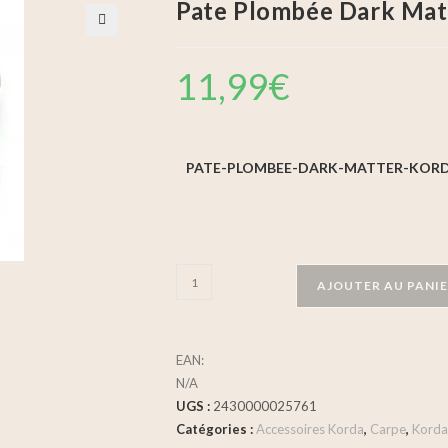
Pate Plombée Dark Mat
🔍
11,99
€
PATE-PLOMBEE-DARK-MATTER-KOR
AJOUTER AU PANI
EAN:
N/A
UGS :
2430000025761
Catégories :
Accessoires Korda
,
Carpe
,
Korda