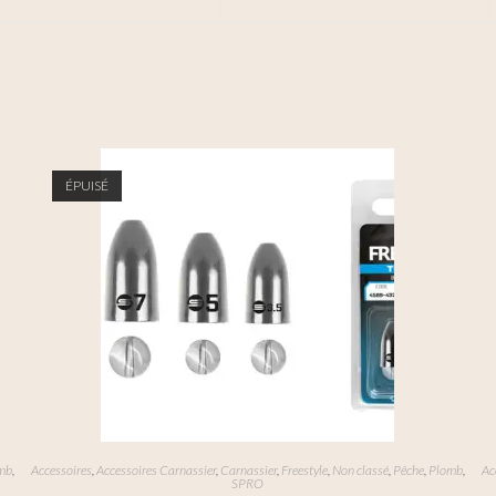
ÉPUISÉ
mb
,
Accessoires
,
Accessoires Carnassier
,
Carnassier
,
Freestyle
,
Non classé
,
Pêche
,
Plomb
,
Ac
SPRO