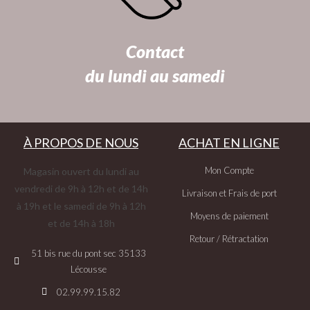
Contact
du lundi au samedi
À PROPOS DE NOUS
ACHAT EN LIGNE
Mon Compte
Magasin ouvert du lundi au
vendredi de 9h à 12h et de 14h
Livraison et Frais de port
à 19h et le samedi de 9h à 12h
Moyens de paiement
et de 14h à 18h
Retour / Rétractation
51 bis rue du pont sec 35133
Lécousse
02.99.99.15.82