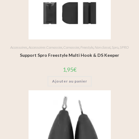
Accessoires
,
Accessoires Carnassier
,
Carnassier
,
Freestyle
,
Non classé
,
Spro
,
SPRO
Support Spro Freestyle Multi Hook & DS Keeper
1,95
€
Ajouter au panier