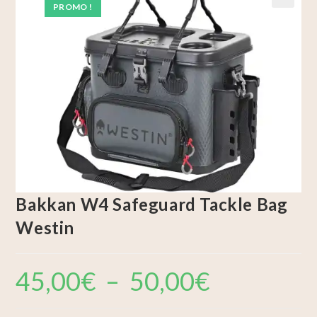
PROMO !
🔍
Bakkan W4 Safeguard Tackle Bag
Westin
45,00
€
–
50,00
€