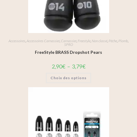
Accessoires
,
Accessoires Carnassier
,
Carnassier
,
Freestyle
,
Non classé
,
Pêche
,
Plomb
,
SPRO
FreeStyle BRASS Dropshot Pears
2,90
€
–
3,79
€
Choix des options