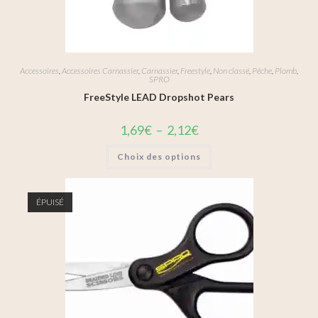
Accessoires
,
Accessoires Carnassier
,
Carnassier
,
Freestyle
,
Non classé
,
Pêche
,
Plomb
,
SPRO
FreeStyle LEAD Dropshot Pears
1,69
€
–
2,12
€
Choix des options
ÉPUISÉ