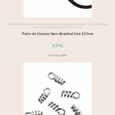
Accessoires
,
Accessoires Carnassier
,
Accessoires Spro
,
Accessoires Truite
,
Carnassier
,
Non classé
,
Outillage
,
Spro
,
SPRO
,
Truite
Paire de ciseaux Spro Braided Line 13.5cm
4,99
€
Lire la suite