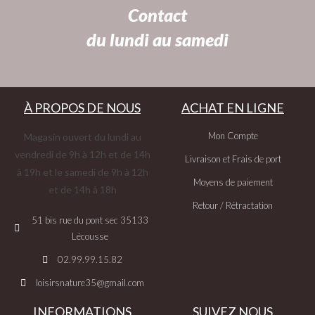
Contact
du lundi au samedi
À PROPOS DE NOUS
ACHAT EN LIGNE
Mon Compte
Magasin ouvert du lundi au
vendredi de 9h à 12h et de 14h
Livraison et Frais de port
à 19h et le samedi de 9h à 12h
Moyens de paiement
et de 14h à 18h
Retour / Rétractation
51 bis rue du pont sec 35133
Lécousse
02.99.99.15.82
loisirsnature35@gmail.com
INFORMATIONS
SUIVEZ NOUS