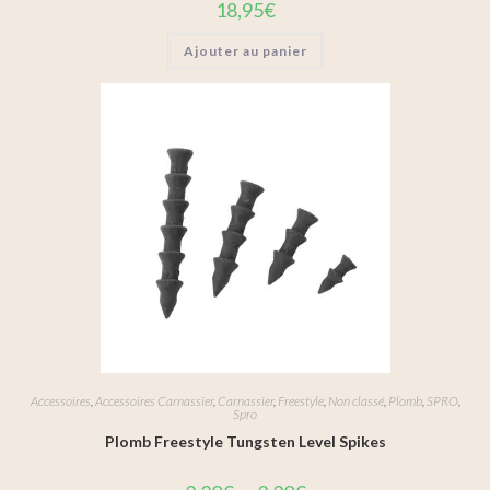
18,95
€
Ajouter au panier
Accessoires
,
Accessoires Carnassier
,
Carnassier
,
Freestyle
,
Non classé
,
Plomb
,
SPRO
,
Spro
Plomb Freestyle Tungsten Level Spikes