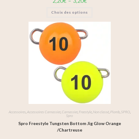
2,20
€
–
3,20
€
Choix des options
Accessoires
,
Accessoires Carnassier
,
Carnassier
,
Freestyle
,
Non classé
,
Plomb
,
SPRO
,
Spro
Spro Freestyle Tungsten Bottom Jig Glow Orange
/Chartreuse