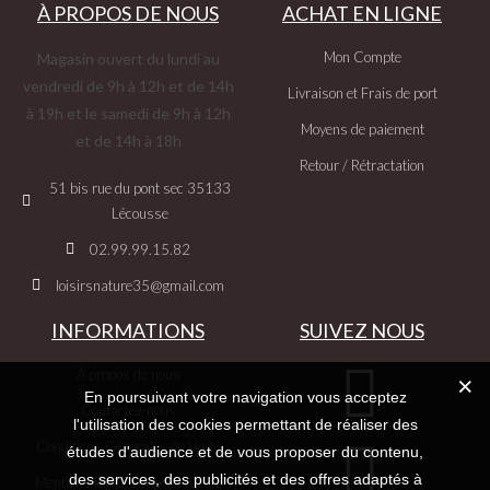
À PROPOS DE NOUS
ACHAT EN LIGNE
Mon Compte
Magasin ouvert du lundi au
vendredi de 9h à 12h et de 14h
Livraison et Frais de port
à 19h et le samedi de 9h à 12h
Moyens de paiement
et de 14h à 18h
Retour / Rétractation
51 bis rue du pont sec 35133
Lécousse
02.99.99.15.82
loisirsnature35@gmail.com
INFORMATIONS
SUIVEZ NOUS
À propos de nous
En poursuivant votre navigation vous acceptez
Contactez-nous
l'utilisation des cookies permettant de réaliser des
Conditions Générales de Vente
études d'audience et de vous proposer du contenu,
des services, des publicités et des offres adaptés à
Mentions légales et politique de