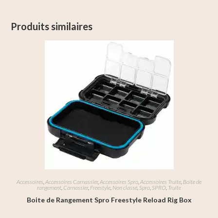
Produits similaires
Accessoires
,
Accessoires Carnassier
,
Accessoires Spro
,
Accessoires Truite
,
Boîte de
rangement
,
Carnassier
,
Freestyle
,
Non classé
,
Spro
,
SPRO
,
Truite
Boite de Rangement Spro Freestyle Reload Rig Box