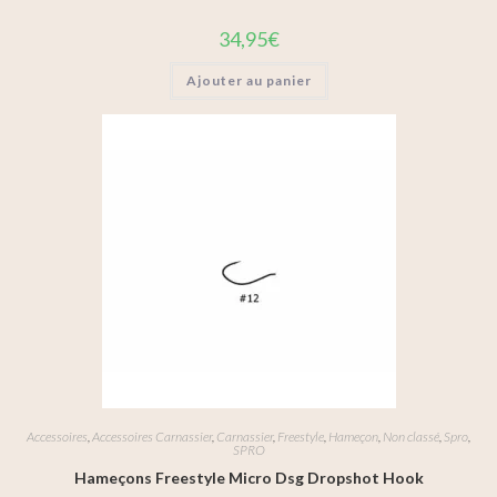
34,95
€
Ajouter au panier
Accessoires
,
Accessoires Carnassier
,
Carnassier
,
Freestyle
,
Hameçon
,
Non classé
,
Spro
,
SPRO
Hameçons Freestyle Micro Dsg Dropshot Hook