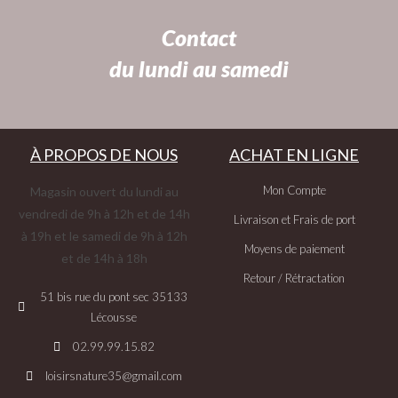
Contact
du lundi au samedi
À PROPOS DE NOUS
ACHAT EN LIGNE
Mon Compte
Magasin ouvert du lundi au
vendredi de 9h à 12h et de 14h
Livraison et Frais de port
à 19h et le samedi de 9h à 12h
Moyens de paiement
et de 14h à 18h
Retour / Rétractation
51 bis rue du pont sec 35133
Lécousse
02.99.99.15.82
loisirsnature35@gmail.com