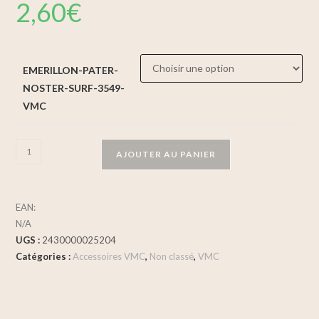
2,60
€
EMERILLON-PATER-
NOSTER-SURF-3549-
VMC
AJOUTER AU PANIER
EAN:
N/A
UGS :
2430000025204
Catégories :
Accessoires VMC
,
Non classé
,
VMC