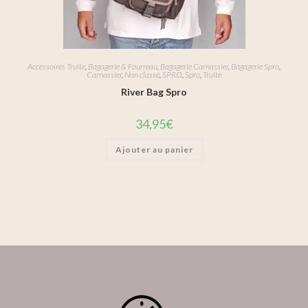
Accessoires Truite
,
Bagagerie & Fourreau
,
Bagagerie Carnassier
,
Bagagerie Spro
,
Carnassier
,
Non classé
,
SPRO
,
Spro
,
Truite
River Bag Spro
34,95
€
Ajouter au panier