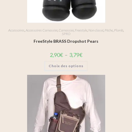
Accessoires
,
Accessoires Carnassier
,
Carnassier
,
Freestyle
,
Non classé
,
Pêche
,
Plomb
,
SPRO
FreeStyle BRASS Dropshot Pears
2,90
€
–
3,79
€
Choix des options