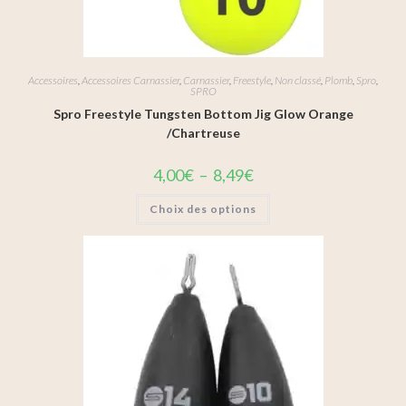
Accessoires
,
Accessoires Carnassier
,
Carnassier
,
Freestyle
,
Non classé
,
Plomb
,
Spro
,
SPRO
Spro Freestyle Tungsten Bottom Jig Glow Orange
/Chartreuse
4,00
€
–
8,49
€
Choix des options