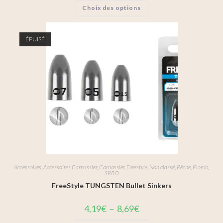
Choix des options
ÉPUISÉ
Accessoires
,
Accessoires Carnassier
,
Carnassier
,
Freestyle
,
Non classé
,
Pêche
,
Plomb
,
SPRO
FreeStyle TUNGSTEN Bullet Sinkers
4,19
€
–
8,69
€