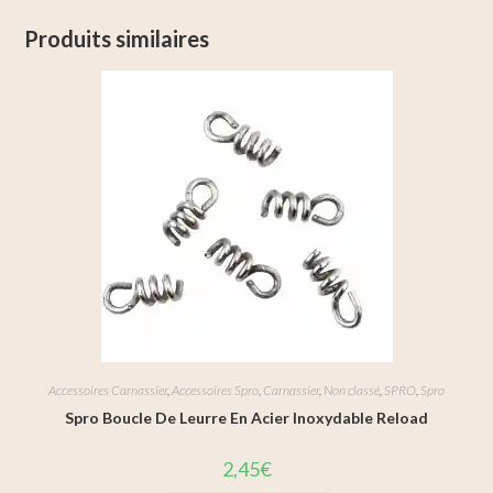
Produits similaires
Accessoires Carnassier
,
Accessoires Spro
,
Carnassier
,
Non classé
,
SPRO
,
Spro
Spro Boucle De Leurre En Acier Inoxydable Reload
2,45
€