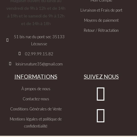
Magasin ouvert du lundi au
vendredi de 9h à 12h et de 14h
Livraison et Frais de port
à 19h et le samedi de 9h à 12h
Moyens de paiement
et de 14h à 18h
Retour / Rétractation
51 bis rue du pont sec 35133
Lécousse
02.99.99.15.82
loisirsnature35@gmail.com
INFORMATIONS
SUIVEZ NOUS
À propos de nous
Contactez-nous
Conditions Générales de Vente
Mentions légales et politique de
confidentialité