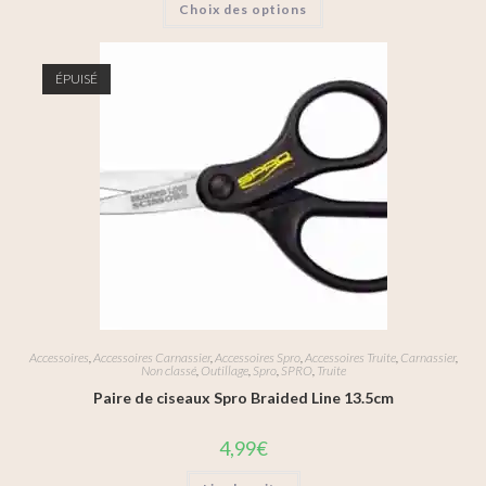
Choix des options
ÉPUISÉ
Accessoires
,
Accessoires Carnassier
,
Accessoires Spro
,
Accessoires Truite
,
Carnassier
,
Non classé
,
Outillage
,
Spro
,
SPRO
,
Truite
Paire de ciseaux Spro Braided Line 13.5cm
4,99
€