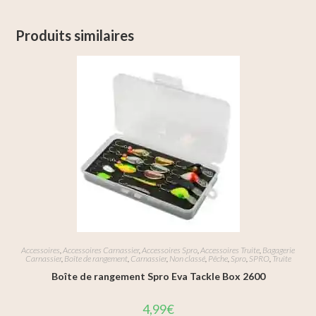
Produits similaires
Accessoires
,
Accessoires Carnassier
,
Accessoires Spro
,
Accessoires Truite
,
Bagagerie
Carnassier
,
Boîte de rangement
,
Carnassier
,
Non classé
,
Pêche
,
Spro
,
SPRO
,
Truite
Boîte de rangement Spro Eva Tackle Box 2600
4,99
€