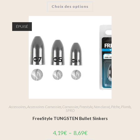
Choix des options
ÉPUISÉ
Accessoires
,
Accessoires Carnassier
,
Carnassier
,
Freestyle
,
Non classé
,
Pêche
,
Plomb
,
SPRO
FreeStyle TUNGSTEN Bullet Sinkers
4,19
€
–
8,69
€