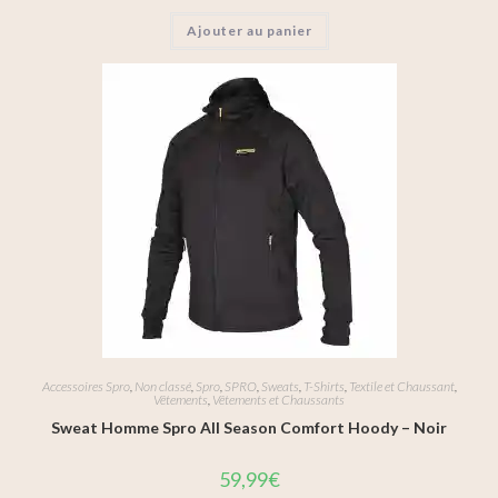
Ajouter au panier
Accessoires Spro
,
Non classé
,
Spro
,
SPRO
,
Sweats
,
T-Shirts
,
Textile et Chaussant
,
Vêtements
,
Vêtements et Chaussants
Sweat Homme Spro All Season Comfort Hoody – Noir
59,99
€