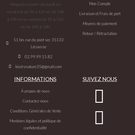
Mon Compte
Magasin ouvert du lundi au
vendredi de 9h à 12h et de 14h
Livraison et Frais de port
à 19h et le samedi de 9h à 12h
Moyens de paiement
et de 14h à 18h
Retour / Rétractation
51 bis rue du pont sec 35133
Lécousse
02.99.99.15.82
loisirsnature35@gmail.com
INFORMATIONS
SUIVEZ NOUS
À propos de nous
Contactez-nous
Conditions Générales de Vente
Mentions légales et politique de
confidentialité