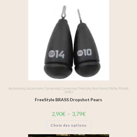
Accessoires
,
Accessoires Carnassier
,
Carnassier
,
Freestyle
,
Non classé
,
Pêche
,
Plomb
,
SPRO
FreeStyle BRASS Dropshot Pears
2,90
€
–
3,79
€
Choix des options