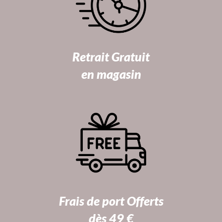
Retrait Gratuit
en magasin
Frais de port Offerts
dès 49 €