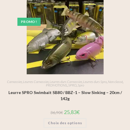
PROMO !
Carnassier
,
Leurres Carnassier
,
Leurres durs Carnassier
,
Leurres durs Spro
,
Non classé
,
PROMOTIONS
,
SPRO
,
Spro
Leurre SPRO Swimbait SB80 / BBZ-1 – Slow Sinking – 20cm /
142g
25,83
€
36,90
€
Choix des options