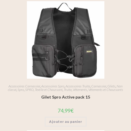
Accessoires Carnassier
,
Accessoires Spro
,
Accessoires Truite
,
Carnassier
,
Gilets
,
Non
classé
,
Spro
,
SPRO
,
Textile et Chaussant
,
Truite
,
Vêtements
,
Vêtements et Chaussants
Gilet Spro Active pack 15
74,99
€
Ajouter au panier